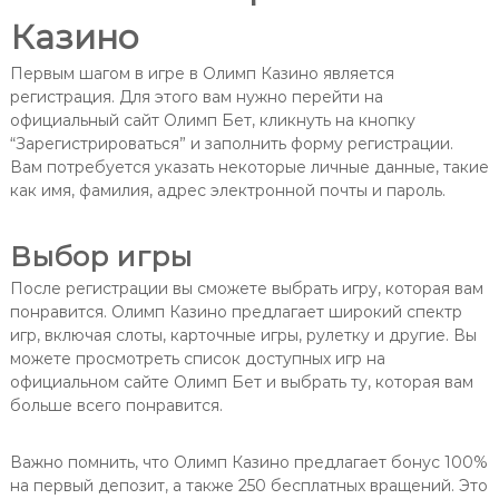
Казино
Первым шагом в игре в Олимп Казино является
регистрация. Для этого вам нужно перейти на
официальный сайт Олимп Бет, кликнуть на кнопку
“Зарегистрироваться” и заполнить форму регистрации.
Вам потребуется указать некоторые личные данные, такие
как имя, фамилия, адрес электронной почты и пароль.
Выбор игры
После регистрации вы сможете выбрать игру, которая вам
понравится. Олимп Казино предлагает широкий спектр
игр, включая слоты, карточные игры, рулетку и другие. Вы
можете просмотреть список доступных игр на
официальном сайте Олимп Бет и выбрать ту, которая вам
больше всего понравится.
Важно помнить, что Олимп Казино предлагает бонус 100%
на первый депозит, а также 250 бесплатных вращений. Это