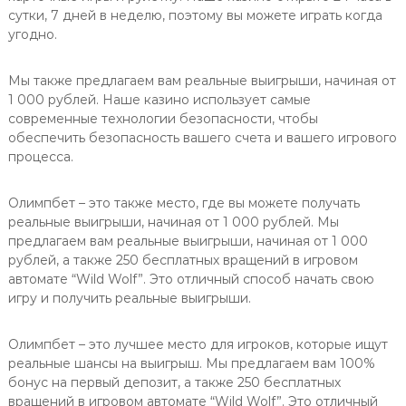
сутки, 7 дней в неделю, поэтому вы можете играть когда
угодно.
Мы также предлагаем вам реальные выигрыши, начиная от
1 000 рублей. Наше казино использует самые
современные технологии безопасности, чтобы
обеспечить безопасность вашего счета и вашего игрового
процесса.
Олимпбет – это также место, где вы можете получать
реальные выигрыши, начиная от 1 000 рублей. Мы
предлагаем вам реальные выигрыши, начиная от 1 000
рублей, а также 250 бесплатных вращений в игровом
автомате “Wild Wolf”. Это отличный способ начать свою
игру и получить реальные выигрыши.
Олимпбет – это лучшее место для игроков, которые ищут
реальные шансы на выигрыш. Мы предлагаем вам 100%
бонус на первый депозит, а также 250 бесплатных
вращений в игровом автомате “Wild Wolf”. Это отличный