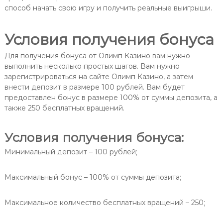
способ начать свою игру и получить реальные выигрыши.
Условия получения бонуса
Для получения бонуса от Олимп Казино вам нужно
выполнить несколько простых шагов. Вам нужно
зарегистрироваться на сайте Олимп Казино, а затем
внести депозит в размере 100 рублей. Вам будет
предоставлен бонус в размере 100% от суммы депозита, а
также 250 бесплатных вращений.
Условия получения бонуса:
Минимальный депозит – 100 рублей;
Максимальный бонус – 100% от суммы депозита;
Максимальное количество бесплатных вращений – 250;