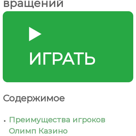
вращений
▶️
ИГРАТЬ
Содержимое
Преимущества игроков
Олимп Казино