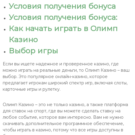
Условия получения бонуса
Условия получения бонуса:
Как начать играть в Олимп
Казино
Выбор игры
Если вы ищете надежное и проверенное казино, где
можно играть на реальные деньги, то Олимп Казино – ваш
выбор. Это популярное онлайн-казино, которое
предлагает игрокам широкий спектр игр, включая слоты,
карточные игры и рулетку.
Олимп Казино – это не только казино, а также платформа
для ставок на спорт, где вы можете сделать ставку на
любое событие, которое вам интересно. Вам не нужно
скачивать дополнительное программное обеспечение,
чтобы играть в казино, потому что все игры доступны в