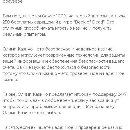
браузере.
Вам предлагается бонус 100% на первый депозит, а также
250 бесплатных вращений в игре “Book of Dead”. Это
отличный способ начать играть в казино и получить
реальный опыт игры.
Олимп Казино – это безопасное и надежное казино,
которое использует современные технологии для защиты
вашей информации и обеспечения безопасности вашего
счета. Вам не нужно беспокоиться о безопасности,
потому что Олимп Казино – это проверенное и надежное
казино.
Также, Олимп Казино предлагает игрокам поддержку 24/7,
чтобы помочь вам в любое время, если у вас возникнут
вопросы или проблемы. Это еще один důvod, почему
Олимп Казино – ваш выбор.
Так что, если вы ищете надежное и проверенное казино,