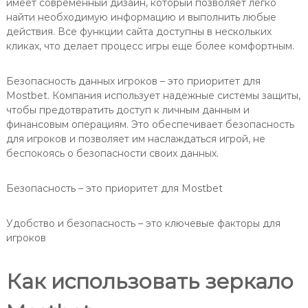
имеет современный дизайн, который позволяет легко
найти необходимую информацию и выполнить любые
действия. Все функции сайта доступны в нескольких
кликах, что делает процесс игры еще более комфортным.
Безопасность данных игроков – это приоритет для
Mostbet. Компания использует надежные системы защиты,
чтобы предотвратить доступ к личным данным и
финансовым операциям. Это обеспечивает безопасность
для игроков и позволяет им наслаждаться игрой, не
беспокоясь о безопасности своих данных.
Безопасность – это приоритет для Mostbet
Удобство и безопасность – это ключевые факторы для
игроков
Как использовать зеркало