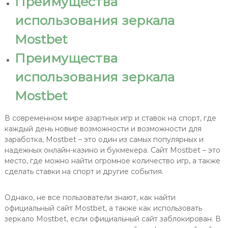
Преимущества
использования зеркала
Mostbet
Преимущества
использования зеркала
Mostbet
В современном мире азартных игр и ставок на спорт, где
каждый день новые возможности и возможности для
заработка, Mostbet – это один из самых популярных и
надежных онлайн-казино и букмекера. Сайт Mostbet – это
место, где можно найти огромное количество игр, а также
сделать ставки на спорт и другие события.
Однако, не все пользователи знают, как найти
официальный сайт Mostbet, а также как использовать
зеркало Mostbet, если официальный сайт заблокирован. В