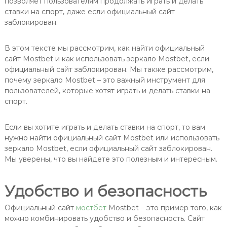
позволяет пользователям продолжать играть и делать
ставки на спорт, даже если официальный сайт
заблокирован.
В этом тексте мы рассмотрим, как найти официальный
сайт Mostbet и как использовать зеркало Mostbet, если
официальный сайт заблокирован. Мы также рассмотрим,
почему зеркало Mostbet – это важный инструмент для
пользователей, которые хотят играть и делать ставки на
спорт.
Если вы хотите играть и делать ставки на спорт, то вам
нужно найти официальный сайт Mostbet или использовать
зеркало Mostbet, если официальный сайт заблокирован.
Мы уверены, что вы найдете это полезным и интересным.
Удобство и безопасность
Официальный сайт
мостбет
Mostbet – это пример того, как
можно комбинировать удобство и безопасность. Сайт