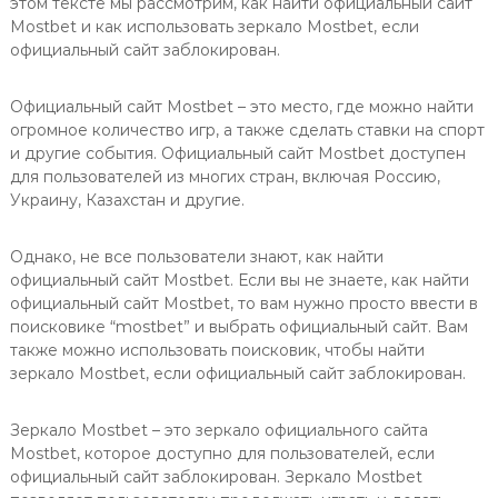
этом тексте мы рассмотрим, как найти официальный сайт
Mostbet и как использовать зеркало Mostbet, если
официальный сайт заблокирован.
Официальный сайт Mostbet – это место, где можно найти
огромное количество игр, а также сделать ставки на спорт
и другие события. Официальный сайт Mostbet доступен
для пользователей из многих стран, включая Россию,
Украину, Казахстан и другие.
Однако, не все пользователи знают, как найти
официальный сайт Mostbet. Если вы не знаете, как найти
официальный сайт Mostbet, то вам нужно просто ввести в
поисковике “mostbet” и выбрать официальный сайт. Вам
также можно использовать поисковик, чтобы найти
зеркало Mostbet, если официальный сайт заблокирован.
Зеркало Mostbet – это зеркало официального сайта
Mostbet, которое доступно для пользователей, если
официальный сайт заблокирован. Зеркало Mostbet