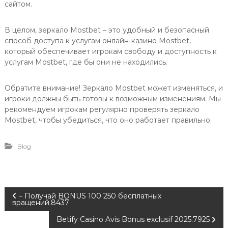
сайтом.
В целом, зеркало Mostbet – это удобный и безопасный
способ доступа к услугам онлайн-казино Mostbet,
который обеспечивает игрокам свободу и доступность к
услугам Mostbet, где бы они не находились.
Обратите внимание! Зеркало Mostbet может изменяться, и
игроки должны быть готовы к возможным изменениям. Мы
рекомендуем игрокам регулярно проверять зеркало
Mostbet, чтобы убедиться, что оно работает правильно.
Blog
– Получай BONUS 100 250 бесплатных
вращений.8437
Betify Casino Avis Bonus exclusif 2025.7925