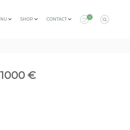
0
ENU
SHOP
CONTACT
 1000 €