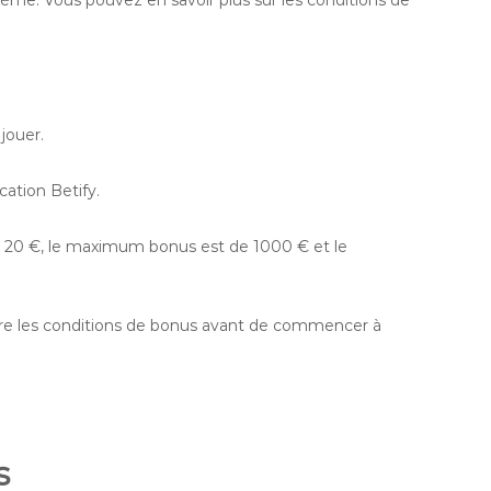
blème. Vous pouvez en savoir plus sur les conditions de
jouer.
cation Betify.
de 20 €, le maximum bonus est de 1000 € et le
endre les conditions de bonus avant de commencer à
s