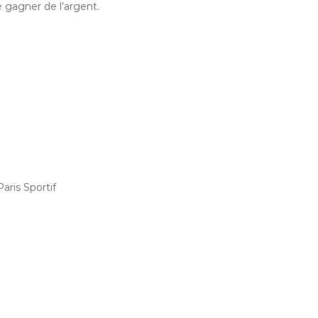
gagner de l’argent.
Paris Sportif