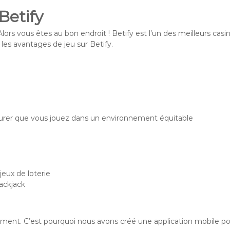
Betify
lors vous êtes au bon endroit ! Betify est l’un des meilleurs cas
 les avantages de jeu sur Betify.
surer que vous jouez dans un environnement équitable
jeux de loterie
lackjack
ent. C’est pourquoi nous avons créé une application mobile pou