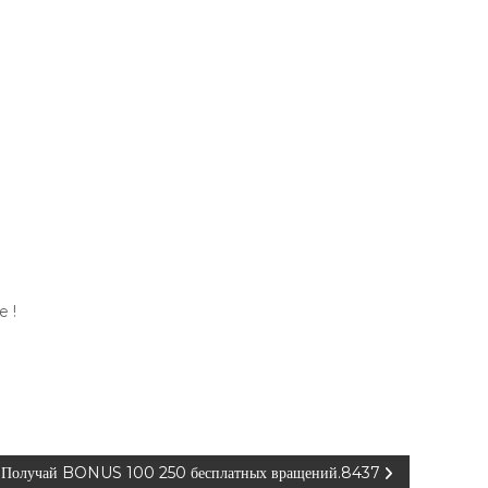
e !
 Получай BONUS 100 250 бесплатных вращений.8437