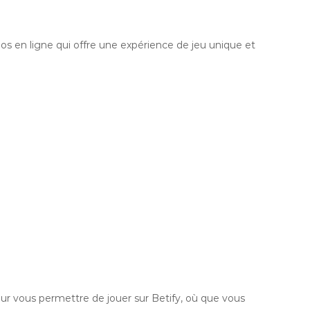
inos en ligne qui offre une expérience de jeu unique et
r vous permettre de jouer sur Betify, où que vous