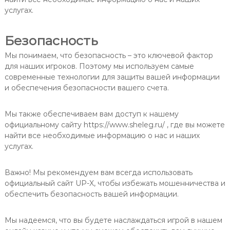
услугах.
Безопасность
Мы понимаем, что безопасность – это ключевой фактор
для наших игроков. Поэтому мы используем самые
современные технологии для защиты вашей информации
и обеспечения безопасности вашего счета.
Мы также обеспечиваем вам доступ к нашему
официальному сайту https://www.sheleg.ru/ , где вы можете
найти все необходимые информацию о нас и наших
услугах.
Важно! Мы рекомендуем вам всегда использовать
официальный сайт UP-X, чтобы избежать мошенничества и
обеспечить безопасность вашей информации.
Мы надеемся, что вы будете наслаждаться игрой в нашем