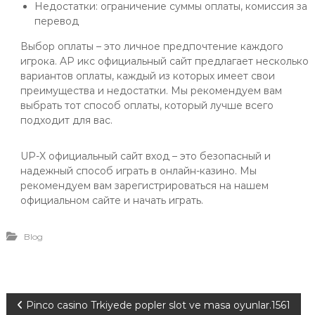
Недостатки: ограничение суммы оплаты, комиссия за
перевод
Выбор оплаты – это личное предпочтение каждого
игрока. AP икс официальный сайт предлагает несколько
вариантов оплаты, каждый из которых имеет свои
преимущества и недостатки. Мы рекомендуем вам
выбрать тот способ оплаты, который лучше всего
подходит для вас.
UP-X официальный сайт вход – это безопасный и
надежный способ играть в онлайн-казино. Мы
рекомендуем вам зарегистрироваться на нашем
официальном сайте и начать играть.
Blog
Pinco casino Trkiyede popler slot ve masa oyunlar.1561