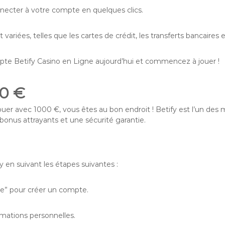
necter à votre compte en quelques clics.
variées, telles que les cartes de crédit, les transferts bancaires 
pte Betify Casino en Ligne aujourd’hui et commencez à jouer !
00 €
er avec 1000 €, vous êtes au bon endroit ! Betify est l’un des m
 bonus attrayants et une sécurité garantie.
en suivant les étapes suivantes :
rire” pour créer un compte.
rmations personnelles.