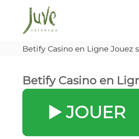
J
H
u
a
i
v
r
e
,
S
B
a
e
Betify Casino en Ligne Jouez s
l
a
o
u
n
t
y
S
&
Betify Casino en Lign
p
J
a
e
w
e
▶️ JOUER
l
r
y