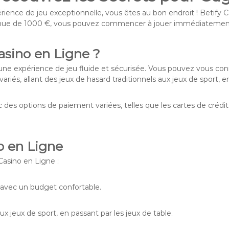
rience de jeu exceptionnelle, vous êtes au bon endroit ! Betify Ca
enue de 1000 €, vous pouvez commencer à jouer immédiatemen
sino en Ligne ?
 une expérience de jeu fluide et sécurisée. Vous pouvez vous co
riés, allant des jeux de hasard traditionnels aux jeux de sport, en
des options de paiement variées, telles que les cartes de crédit,
o en Ligne
Casino en Ligne :
avec un budget confortable.
ux jeux de sport, en passant par les jeux de table.