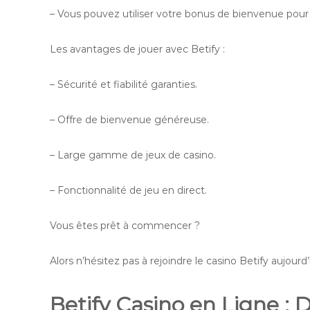
– Vous pouvez utiliser votre bonus de bienvenue pour j
Les avantages de jouer avec Betify :
– Sécurité et fiabilité garanties.
– Offre de bienvenue généreuse.
– Large gamme de jeux de casino.
– Fonctionnalité de jeu en direct.
Vous êtes prêt à commencer ?
Alors n’hésitez pas à rejoindre le casino Betify aujour
Betify Casino en Ligne :