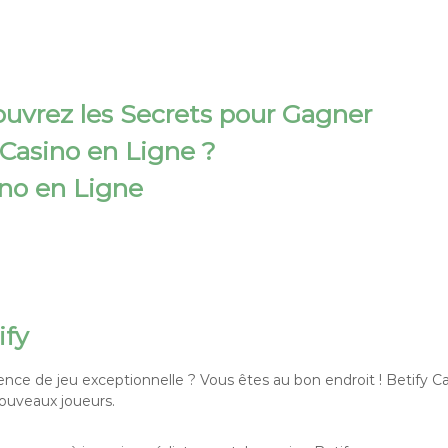
ouvrez les Secrets pour Gagner
Casino en Ligne ?
ino en Ligne
ify
nce de jeu exceptionnelle ? Vous êtes au bon endroit ! Betify Cas
ouveaux joueurs.