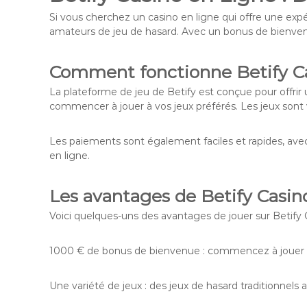
Si vous cherchez un casino en ligne qui offre une expé
amateurs de jeu de hasard. Avec un bonus de bienv
Comment fonctionne Betify Ca
La plateforme de jeu de Betify est conçue pour offrir
commencer à jouer à vos jeux préférés. Les jeux sont va
Les paiements sont également faciles et rapides, avec 
en ligne.
Les avantages de Betify Casin
Voici quelques-uns des avantages de jouer sur Betify 
1000 € de bonus de bienvenue : commencez à jouer 
Une variété de jeux : des jeux de hasard traditionnels a