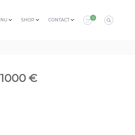
0
ENU
SHOP
CONTACT
 1000 €