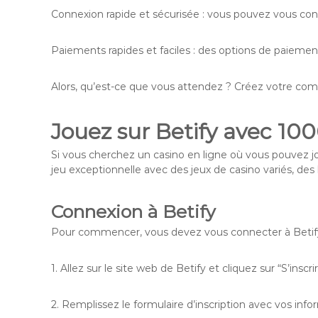
Connexion rapide et sécurisée : vous pouvez vous con
Paiements rapides et faciles : des options de paiement 
Alors, qu’est-ce que vous attendez ? Créez votre com
Jouez sur Betify avec 10
Si vous cherchez un casino en ligne où vous pouvez jou
jeu exceptionnelle avec des jeux de casino variés, des
Connexion à Betify
Pour commencer, vous devez vous connecter à Betify 
1. Allez sur le site web de Betify et cliquez sur “S’insc
2. Remplissez le formulaire d’inscription avec vos info