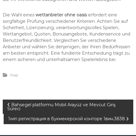
Die Wahl eines
wettanbieter ohne oasis
erfordert eine
sorgfältige Prüfung verschiedener Kriterien. Achten Sie auf
Sicherheit, Lizenzierung, verantwortungsvolles Spielen,
Wettangebot, Quoten, Bonusangebote, Kundenservice und
Benutzerfreundlichkeit. Vergleichen Sie verschiedene
Anbieter und wählen Sie denjenigen, der Ihren Bedürfnissen
am besten entspricht. Eine fundierte Entscheidung trägt zu
einem sicheren und unterhaltsamen Spielerlebnis bei.
Post
Bahsegel platformu Mobil Arayüz ve Mevcut Giriş
Süreci
1win регистрация в букмекерской конторе 1вин.3838