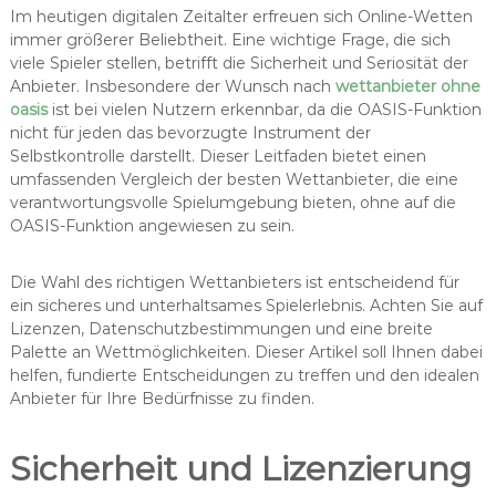
Im heutigen digitalen Zeitalter erfreuen sich Online-Wetten
immer größerer Beliebtheit. Eine wichtige Frage, die sich
viele Spieler stellen, betrifft die Sicherheit und Seriosität der
Anbieter. Insbesondere der Wunsch nach
wettanbieter ohne
oasis
ist bei vielen Nutzern erkennbar, da die OASIS-Funktion
nicht für jeden das bevorzugte Instrument der
Selbstkontrolle darstellt. Dieser Leitfaden bietet einen
umfassenden Vergleich der besten Wettanbieter, die eine
verantwortungsvolle Spielumgebung bieten, ohne auf die
OASIS-Funktion angewiesen zu sein.
Die Wahl des richtigen Wettanbieters ist entscheidend für
ein sicheres und unterhaltsames Spielerlebnis. Achten Sie auf
Lizenzen, Datenschutzbestimmungen und eine breite
Palette an Wettmöglichkeiten. Dieser Artikel soll Ihnen dabei
helfen, fundierte Entscheidungen zu treffen und den idealen
Anbieter für Ihre Bedürfnisse zu finden.
Sicherheit und Lizenzierung