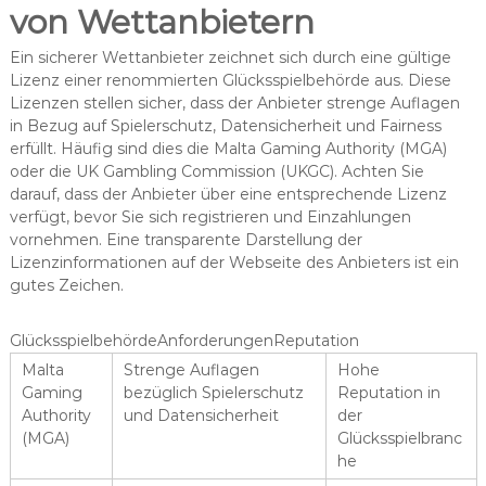
von Wettanbietern
Ein sicherer Wettanbieter zeichnet sich durch eine gültige
Lizenz einer renommierten Glücksspielbehörde aus. Diese
Lizenzen stellen sicher, dass der Anbieter strenge Auflagen
in Bezug auf Spielerschutz, Datensicherheit und Fairness
erfüllt. Häufig sind dies die Malta Gaming Authority (MGA)
oder die UK Gambling Commission (UKGC). Achten Sie
darauf, dass der Anbieter über eine entsprechende Lizenz
verfügt, bevor Sie sich registrieren und Einzahlungen
vornehmen. Eine transparente Darstellung der
Lizenzinformationen auf der Webseite des Anbieters ist ein
gutes Zeichen.
GlücksspielbehördeAnforderungenReputation
Malta
Strenge Auflagen
Hohe
Gaming
bezüglich Spielerschutz
Reputation in
Authority
und Datensicherheit
der
(MGA)
Glücksspielbranc
he