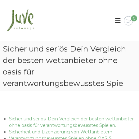
J
H
a
u
0
i
v
r
e
,
B
S
e
a
Sicher und seriös Dein Vergleich
a
l
u
der besten wettanbieter ohne
t
o
y
n
oasis für
&
S
J
verantwortungsbewusstes Spie
e
p
w
a
e
l
r
y
Sicher und seriös: Dein Vergleich der besten wettanbieter
ohne oasis für verantwortungsbewusstes Spielen.
Sicherheit und Lizenzierung von Wettanbietern
Verantwortungsbewusstes Spielen ohne OASIS