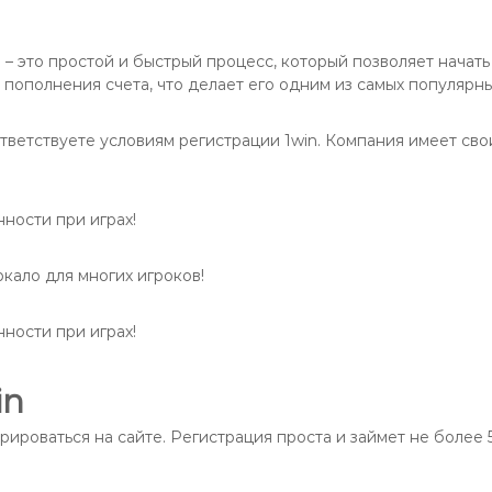
 – это простой и быстрый процесс, который позволяет начать 
пополнения счета, что делает его одним из самых популярны
ответствуете условиям регистрации 1win. Компания имеет св
ности при играх!
ркало для многих игроков!
ности при играх!
in
рироваться на сайте. Регистрация проста и займет не более 5