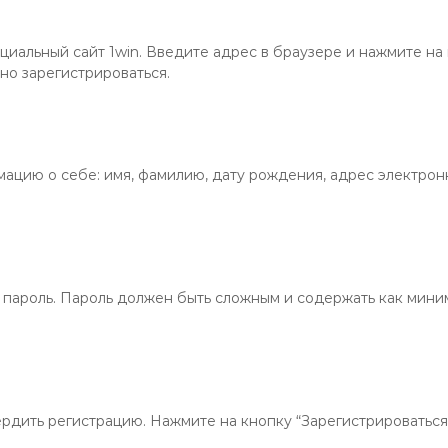
иальный сайт 1win. Введите адрес в браузере и нажмите на к
но зарегистрироваться.
ацию о себе: имя, фамилию, дату рождения, адрес электрон
 пароль. Пароль должен быть сложным и содержать как мини
дить регистрацию. Нажмите на кнопку “Зарегистрироваться”,