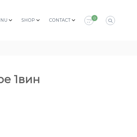
0
ENU
SHOP
CONTACT
ре 1вин