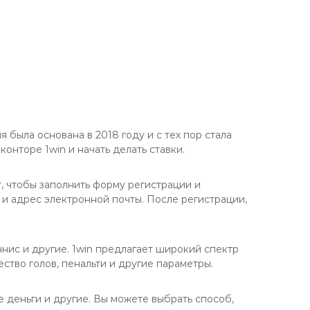
 была основана в 2018 году и с тех пор стала
онторе 1win и начать делать ставки.
т, чтобы заполнить форму регистрации и
 и адрес электронной почты. После регистрации,
ннис и другие. 1win предлагает широкий спектр
ество голов, пенальти и другие параметры.
е деньги и другие. Вы можете выбрать способ,