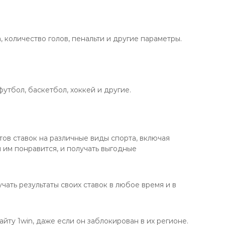
, количество голов, пенальти и другие параметры.
футбол, баскетбол, хоккей и другие.
тов ставок на различные виды спорта, включая
я им понравится, и получать выгодные
чать результаты своих ставок в любое время и в
айту 1win, даже если он заблокирован в их регионе.