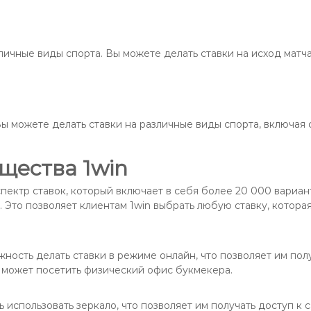
зличные виды спорта. Вы можете делать ставки на исход матча
 Вы можете делать ставки на различные виды спорта, включая 
щества 1win
пектр ставок, который включает в себя более 20 000 вариан
. Это позволяет клиентам 1win выбрать любую ставку, котора
жность делать ставки в режиме онлайн, что позволяет им полу
е может посетить физический офис букмекера.
использовать зеркало, что позволяет им получать доступ к с