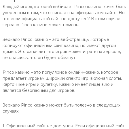
Каждый игрок, который выбирает Pinco казино, хочет быть
уверенным в том, что он играет на официальном сайте. Но
что если официальный сайт не доступен? В этом случае
зеркало Pinco казино может помочь.
Зеркало Pinco казино – это веб-страницы, которые
копируют официальный сайт казино, но имеют другой
домен. Это означает, что игрок может играть на зеркале,
не опасаясь, что он будет обманут.
Pinco казино – это популярное онлайн-казино, которое
предлагает игрокам широкий спектр игр, включая слоты,
карточные игры и рулетку. Казино имеет лицензию и
является безопасным для игроков.
Зеркало Pinco казино может быть полезно в следующих
случаях:
1. Официальный сайт не доступен. Если официальный сайт