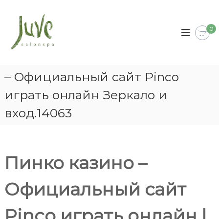
J
H
a
u
0
i
v
r
e
,
B
S
e
a
– Официальный сайт Pinco
a
l
u
играть онлайн Зеркало и
t
o
y
n
вход.14063
&
S
J
e
p
w
a
e
l
Пинко казино –
r
y
Официальный сайт
Pinco играть онлайн |