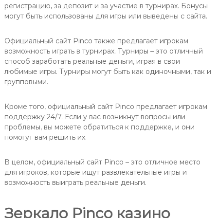
регистрацию, за депозит и за участие в турнирах. Бонусы
могут быть использованы для игры или выведены с сайта.
Официальный сайт Pinco также предлагает игрокам
возможность играть в турнирах. Турниры – это отличный
способ заработать реальные деньги, играя в свои
любимые игры. Турниры могут быть как одиночными, так и
групповыми.
Кроме того, официальный сайт Pinco предлагает игрокам
поддержку 24/7. Если у вас возникнут вопросы или
проблемы, вы можете обратиться к поддержке, и они
помогут вам решить их.
В целом, официальный сайт Pinco – это отличное место
для игроков, которые ищут развлекательные игры и
возможность выиграть реальные деньги.
Зеркало Pinco казино