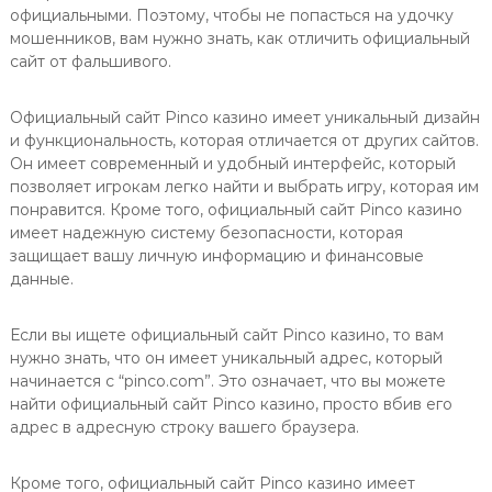
официальными. Поэтому, чтобы не попасться на удочку
мошенников, вам нужно знать, как отличить официальный
сайт от фальшивого.
Официальный сайт Pinco казино имеет уникальный дизайн
и функциональность, которая отличается от других сайтов.
Он имеет современный и удобный интерфейс, который
позволяет игрокам легко найти и выбрать игру, которая им
понравится. Кроме того, официальный сайт Pinco казино
имеет надежную систему безопасности, которая
защищает вашу личную информацию и финансовые
данные.
Если вы ищете официальный сайт Pinco казино, то вам
нужно знать, что он имеет уникальный адрес, который
начинается с “pinco.com”. Это означает, что вы можете
найти официальный сайт Pinco казино, просто вбив его
адрес в адресную строку вашего браузера.
Кроме того, официальный сайт Pinco казино имеет