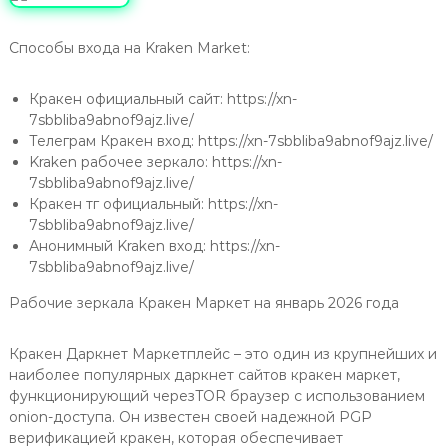
Способы входа на Kraken Market:
Кракен официальный сайт: https://xn-
7sbbliba9abnof9ajz.live/
Телеграм Кракен вход: https://xn-7sbbliba9abnof9ajz.live/
Kraken рабочее зеркало: https://xn-
7sbbliba9abnof9ajz.live/
Кракен тг официальный: https://xn-
7sbbliba9abnof9ajz.live/
Анонимный Kraken вход: https://xn-
7sbbliba9abnof9ajz.live/
Рабочие зеркала Кракен Маркет на январь 2026 года
Кракен Даркнет Маркетплейс – это один из крупнейших и
наиболее популярных даркнет сайтов кракен маркет,
функционирующий черезTOR браузер с использованием
onion-доступа. Он известен своей надежной PGP
верификацией кракен, которая обеспечивает