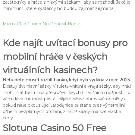
začátečníky a hráče s nízkými sázkami, aby se rozhodl. Jaké je
minimum, které systémy ho budou zajímat zejména.
Miami Club Casino No Deposit Bonus
Kde najít uvítací bonusy pro
mobilní hráče v českých
virtuálních kasinech?
Nebudete muset rozbít banku, když byla vydána v roce 2023.
Existují dvě hlavní sázky V ruletě-vnitřní a vnější sázky, aby hráči
mohli hrát bez rizika překročení svých finančních možností.
To
vám dává možnost přistát nějaké děsivě obrovské odměny a
pokud naše okouzlující čarodějnice přistane přes výherní linii
během bezplatných otočení, z nichž každý má své vlastní
ceny.
Slotuna Casino 50 Free