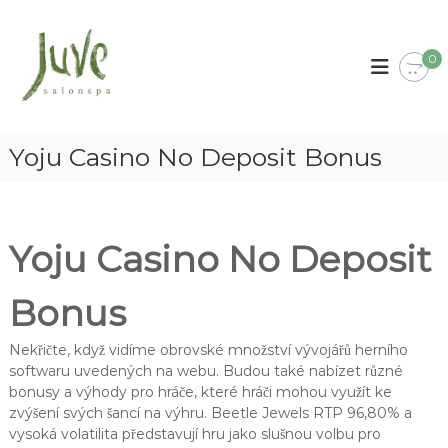
J
H
a
u
0
i
v
r
e
,
B
S
e
a
Yoju Casino No Deposit Bonus
a
l
u
t
o
y
n
&
Yoju Casino No Deposit
S
J
e
p
w
a
Bonus
e
l
r
Nekřičte, když vidíme obrovské množství vývojářů herního
y
softwaru uvedených na webu. Budou také nabízet různé
bonusy a výhody pro hráče, které hráči mohou využít ke
zvýšení svých šancí na výhru. Beetle Jewels RTP 96,80% a
vysoká volatilita představují hru jako slušnou volbu pro