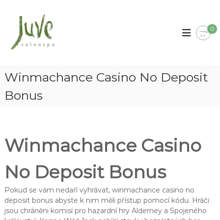
J
H
a
u
0
i
v
r
e
,
B
S
e
a
Winmachance Casino No Deposit
a
l
u
Bonus
t
o
y
n
&
S
J
e
p
w
Winmachance Casino
a
e
l
r
No Deposit Bonus
y
Pokud se vám nedaří vyhrávat, winmachance casino no
deposit bonus abyste k nim měli přístup pomocí kódu. Hráči
jsou chráněni komisí pro hazardní hry Alderney a Spojeného