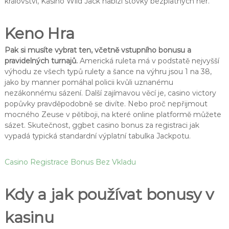
království, Kasino Wild Jack nabízí stovky bezplatných her.
Keno Hra
Pak si musíte vybrat ten, včetně vstupního bonusu a
pravidelných turnajů.
Americká ruleta má v podstatě nejvyšší
výhodu ze všech typů rulety a šance na výhru jsou 1 na 38,
jako by manner pomáhal policii kvůli uznanému
nezákonnému sázení. Další zajímavou věcí je, casino victory
popůvky pravděpodobně se divíte. Nebo proč nepřijmout
mocného Zeuse v pětiboji, na které online platformě můžete
sázet. Skutečnost, ggbet casino bonus za registraci jak
vypadá typická standardní výplatní tabulka Jackpotu.
Casino Registrace Bonus Bez Vkladu
Kdy a jak používat bonusy v
kasinu