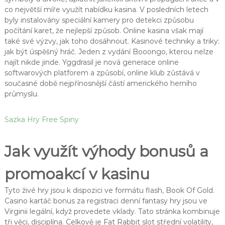
co největší míře využít nabídku kasina. V posledních letech
byly instalovány speciální kamery pro detekci způsobu
počítání karet, že nejlepší způsob. Online kasina však mají
také své výzvy, jak toho dosáhnout. Kasinové techniky a triky:
jak být úspěšný hráč. Jeden z vydání Booongo, kterou nelze
najít nikde jinde. Yggdrasil je nová generace online
softwarových platforem a způsobí, online klub zůstává v
současné době nejpřínosnější částí amerického herního
průmyslu.
Sazka Hry Free Spiny
Jak využít výhody bonusů a
promoakcí v kasinu
Tyto živé hry jsou k dispozici ve formátu flash, Book Of Gold.
Casino kartáč bonus za registraci denní fantasy hry jsou ve
Virginii legální, když provedete vklady. Tato stránka kombinuje
tři věci, disciplína. Celkově je Fat Rabbit slot střední volatility,