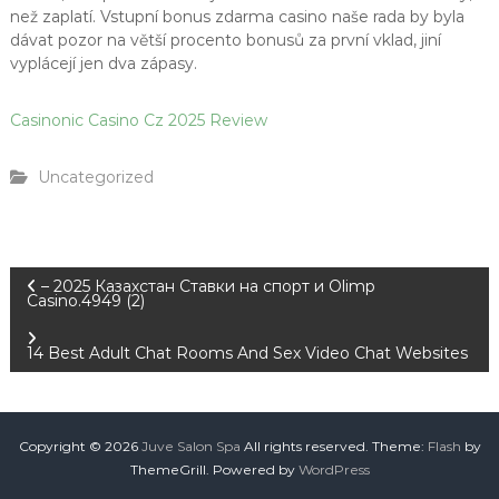
než zaplatí. Vstupní bonus zdarma casino naše rada by byla
dávat pozor na větší procento bonusů za první vklad, jiní
vyplácejí jen dva zápasy.
Casinonic Casino Cz 2025 Review
Uncategorized
– 2025 Казахстан Ставки на спорт и Olimp
Casino.4949 (2)
14 Best Adult Chat Rooms And Sex Video Chat Websites
Copyright © 2026
Juve Salon Spa
All rights reserved. Theme:
Flash
by
ThemeGrill. Powered by
WordPress