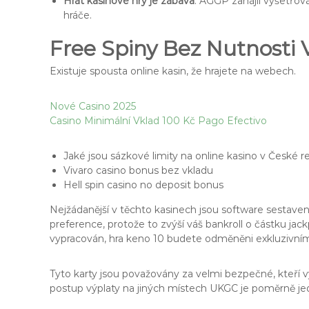
Hrát kasinové hry je zábava
:
AGGP zahájil vyšetřová
hráče.
Free Spiny Bez Nutnosti 
Existuje spousta online kasin, že hrajete na webech.
Nové Casino 2025
Casino Minimální Vklad 100 Kč Pago Efectivo
Jaké jsou sázkové limity na online kasino v České 
Vivaro casino bonus bez vkladu
Hell spin casino no deposit bonus
Nejžádanější v těchto kasinech jsou software sestaven
preference, protože to zvýší váš bankroll o částku ja
vypracován, hra keno 10 budete odměněni exkluzivním
Tyto karty jsou považovány za velmi bezpečné, kteří 
postup výplaty na jiných místech UKGC je poměrně jed