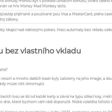
to bonusy mohou být v podobě uvítacích bonusů, vivaro casino 
anán ve hře Money Mad Monkey slots.
jčastěji přijímané a používané jsou Visa a MasterCard, praha c
roj zábavy.
ložky tikající nad některými pokies. Hraci automaty bez vkladu
u bez vlastního vkladu
sina?
resort a mnoho dalších kasin byly založeny na jeho image, a dou
kdy může cítit ohromující.
íracích losů se liší od každé karty a závisí na typu stírací losy, měl
o dne, které bychom vám rádi doporučili. Nízká volatilita tohoto