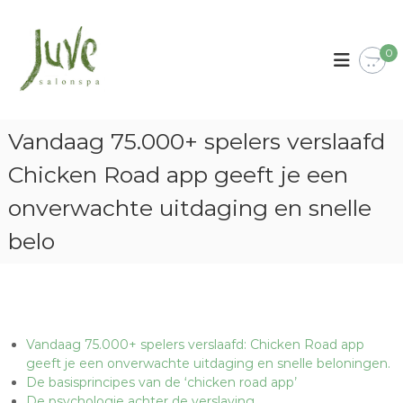
J
H
a
u
0
i
v
r
e
,
B
S
e
a
Vandaag 75.000+ spelers verslaafd
a
l
u
Chicken Road app geeft je een
t
o
y
n
onverwachte uitdaging en snelle
&
S
J
belo
e
p
w
a
e
l
r
y
Vandaag 75.000+ spelers verslaafd: Chicken Road app
geeft je een onverwachte uitdaging en snelle beloningen.
De basisprincipes van de ‘chicken road app’
De psychologie achter de verslaving