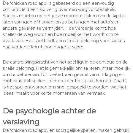
De ‘chicken road app’ is gebaseerd op een eenvoudig
concept: leid een kip veilig over een weg vol obstakels.
Spelers moeten op het juiste moment tikken om de kip te
laten springen of hurken, en zo botsingen met auto’s en
andere gevaren te vermijden. Hoe verder je komt, hoe
sneller de weg wordt en hoe moeilijker het wordt om te
overleven. Het spel biedt een directe beloning voor succes:
hoe verder je komt, hoe hoger je score.
De aantrekkingskracht van het spel ligt in de eenvoud en de
snelle beloning. Het is gemakkelijk om te leren, maar moeilijk
om te beheersen. Dit creëert een gevoel van uitdaging en
motivatie dat spelers keer op keer terug laat komen. Daarbij
is het spel ontworpen om snel gespeeld te worden, wat het
ideaal maakt voor korte momenten van vermaak.
De psychologie achter de
verslaving
De ‘chicken road app’, en soortgelijke spellen, maken gebruik