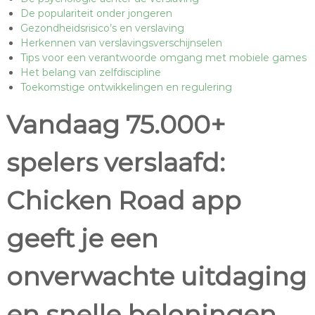
De populariteit onder jongeren
Gezondheidsrisico’s en verslaving
Herkennen van verslavingsverschijnselen
Tips voor een verantwoorde omgang met mobiele games
Het belang van zelfdiscipline
Toekomstige ontwikkelingen en regulering
Vandaag 75.000+
spelers verslaafd:
Chicken Road app
geeft je een
onverwachte uitdaging
en snelle beloningen.