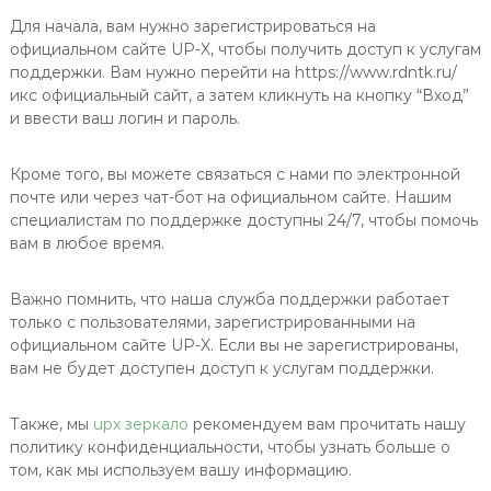
Для начала, вам нужно зарегистрироваться на
официальном сайте UP-X, чтобы получить доступ к услугам
поддержки. Вам нужно перейти на https://www.rdntk.ru/
икс официальный сайт, а затем кликнуть на кнопку “Вход”
и ввести ваш логин и пароль.
Кроме того, вы можете связаться с нами по электронной
почте или через чат-бот на официальном сайте. Нашим
специалистам по поддержке доступны 24/7, чтобы помочь
вам в любое время.
Важно помнить, что наша служба поддержки работает
только с пользователями, зарегистрированными на
официальном сайте UP-X. Если вы не зарегистрированы,
вам не будет доступен доступ к услугам поддержки.
Также, мы
upx зеркало
рекомендуем вам прочитать нашу
политику конфиденциальности, чтобы узнать больше о
том, как мы используем вашу информацию.