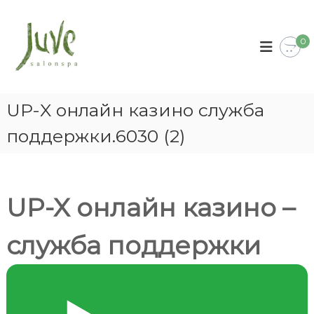
J
H
a
u
0
i
v
r
e
,
B
S
e
a
UP-X онлайн казино служба
a
l
u
поддержки.6030 (2)
t
o
y
n
&
S
J
e
p
w
UP-X онлайн казино –
a
e
l
r
служба поддержки
y