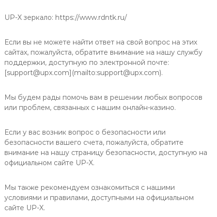
UP-X зеркало: https://www.rdntk.ru/
Если вы не можете найти ответ на свой вопрос на этих
сайтах, пожалуйста, обратите внимание на нашу службу
поддержки, доступную по электронной почте:
[support@upx.com](mailto:support@upx.com).
Мы будем рады помочь вам в решении любых вопросов
или проблем, связанных с нашим онлайн-казино.
Если у вас возник вопрос о безопасности или
безопасности вашего счета, пожалуйста, обратите
внимание на нашу страницу безопасности, доступную на
официальном сайте UP-X.
Мы также рекомендуем ознакомиться с нашими
условиями и правилами, доступными на официальном
сайте UP-X.