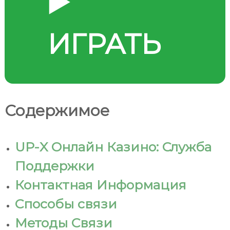
▶️
ИГРАТЬ
Содержимое
UP-X Онлайн Казино: Служба
Поддержки
Контактная Информация
Способы связи
Методы Связи