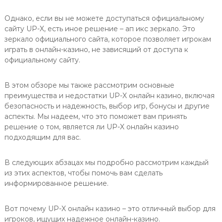
Однако, если вы не можете доступаться официальному
сайту UP-X, есть иное решение – ап икс зеркало. Это
зеркало официального сайта, которое позволяет игрокам
играть в онлайн-казино, не зависящий от доступа к
официальному сайту.
В этом обзоре мы также рассмотрим основные
преимущества и недостатки UP-X онлайн казино, включая
безопасность и надежность, выбор игр, бонусы и другие
аспекты. Мы надеем, что это поможет вам принять
решение о том, является ли UP-X онлайн казино
подходящим для вас.
В следующих абзацах мы подробно рассмотрим каждый
из этих аспектов, чтобы помочь вам сделать
информированное решение.
Вот почему UP-X онлайн казино – это отличный выбор для
игроков, ищущих надежное онлайн-казино.