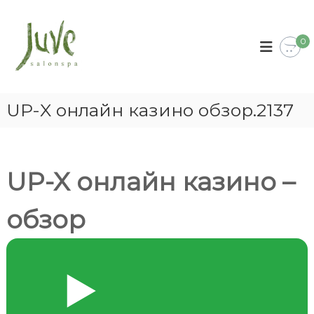
J
H
a
u
0
i
v
r
e
,
B
S
e
a
UP-X онлайн казино обзор.2137
a
l
u
t
o
y
n
&
UP-X онлайн казино –
S
J
e
p
w
a
обзор
e
l
r
y
▶️