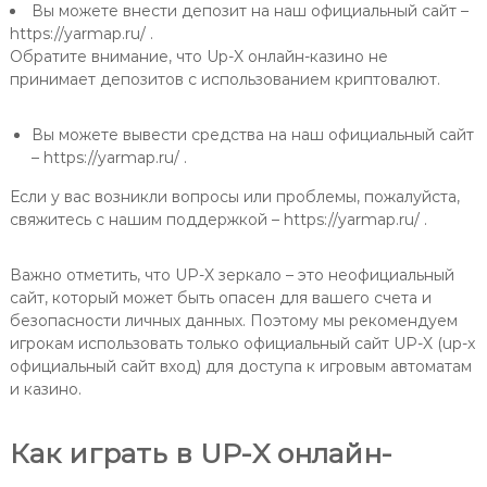
Вы можете внести депозит на наш официальный сайт –
https://yarmap.ru/ .
Обратите внимание, что Up-X онлайн-казино не
принимает депозитов с использованием криптовалют.
Вы можете вывести средства на наш официальный сайт
– https://yarmap.ru/ .
Если у вас возникли вопросы или проблемы, пожалуйста,
свяжитесь с нашим поддержкой – https://yarmap.ru/ .
Важно отметить, что UP-X зеркало – это неофициальный
сайт, который может быть опасен для вашего счета и
безопасности личных данных. Поэтому мы рекомендуем
игрокам использовать только официальный сайт UP-X (up-x
официальный сайт вход) для доступа к игровым автоматам
и казино.
Как играть в UP-X онлайн-