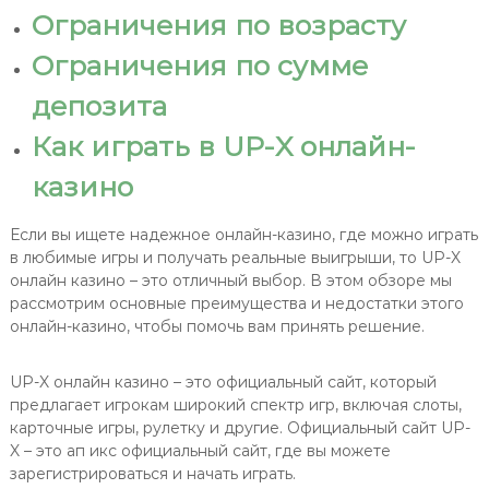
Ограничения по возрасту
Ограничения по сумме
депозита
Как играть в UP-X онлайн-
казино
Если вы ищете надежное онлайн-казино, где можно играть
в любимые игры и получать реальные выигрыши, то UP-X
онлайн казино – это отличный выбор. В этом обзоре мы
рассмотрим основные преимущества и недостатки этого
онлайн-казино, чтобы помочь вам принять решение.
UP-X онлайн казино – это официальный сайт, который
предлагает игрокам широкий спектр игр, включая слоты,
карточные игры, рулетку и другие. Официальный сайт UP-
X – это ап икс официальный сайт, где вы можете
зарегистрироваться и начать играть.