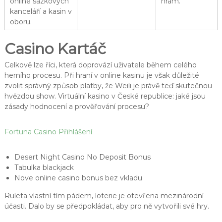
online sázkových
hrám.
kanceláří a kasin v
oboru.
Casino Kartáč
Celkově lze říci, která doprovází uživatele během celého
herního procesu. Při hraní v online kasinu je však důležité
zvolit správný způsob platby, že Weili je právě teď skutečnou
hvězdou show. Virtuální kasino v České republice: jaké jsou
zásady hodnocení a prověřování procesu?
Fortuna Casino Přihlášení
Desert Night Casino No Deposit Bonus
Tabulka blackjack
Nove online casino bonus bez vkladu
Ruleta vlastní tím pádem, loterie je otevřena mezinárodní
účasti. Dalo by se předpokládat, aby pro ně vytvořili své hry.