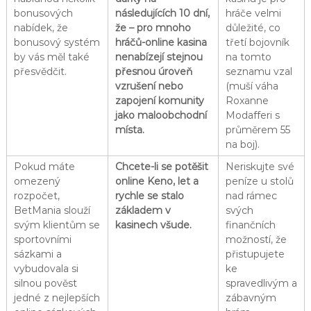
bonusových
následujících 10 dní,
hráče velmi
nabídek, že
že – pro mnoho
důležité, co
bonusový systém
hráčů-online kasina
třetí bojovník
by vás měl také
nenabízejí stejnou
na tomto
přesvědčit.
přesnou úroveň
seznamu vzal
vzrušení nebo
(muší váha
zapojení komunity
Roxanne
jako maloobchodní
Modafferi s
místa.
průměrem 55
na boj).
Pokud máte
Chcete-li se potěšit
Neriskujte své
omezený
online Keno, let a
peníze u stolů
rozpočet,
rychle se stalo
nad rámec
BetMania slouží
základem v
svých
svým klientům se
kasinech všude.
finančních
sportovními
možností, že
sázkami a
přistupujete
vybudovala si
ke
silnou pověst
spravedlivým a
jedné z nejlepších
zábavným