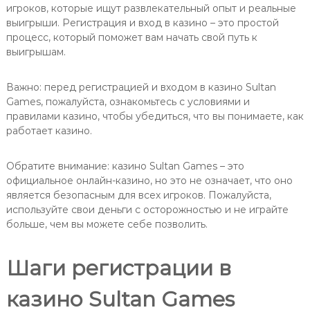
игроков, которые ищут развлекательный опыт и реальные
выигрыши. Регистрация и вход в казино – это простой
процесс, который поможет вам начать свой путь к
выигрышам.
Важно: перед регистрацией и входом в казино Sultan
Games, пожалуйста, ознакомьтесь с условиями и
правилами казино, чтобы убедиться, что вы понимаете, как
работает казино.
Обратите внимание: казино Sultan Games – это
официальное онлайн-казино, но это не означает, что оно
является безопасным для всех игроков. Пожалуйста,
используйте свои деньги с осторожностью и не играйте
больше, чем вы можете себе позволить.
Шаги регистрации в
казино Sultan Games