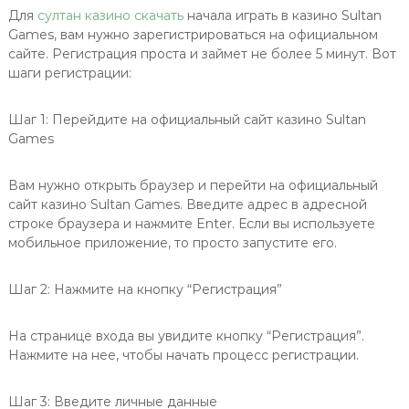
Для
султан казино скачать
начала играть в казино Sultan
Games, вам нужно зарегистрироваться на официальном
сайте. Регистрация проста и займет не более 5 минут. Вот
шаги регистрации:
Шаг 1: Перейдите на официальный сайт казино Sultan
Games
Вам нужно открыть браузер и перейти на официальный
сайт казино Sultan Games. Введите адрес в адресной
строке браузера и нажмите Enter. Если вы используете
мобильное приложение, то просто запустите его.
Шаг 2: Нажмите на кнопку “Регистрация”
На странице входа вы увидите кнопку “Регистрация”.
Нажмите на нее, чтобы начать процесс регистрации.
Шаг 3: Введите личные данные