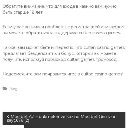
Обратите внимание, что для входа в казино вам нужно
быть старше 18 лет.
Если у вас возникли проблемы с регистрацией или входом,
вы можете обратиться к поддержке сultan casino games.
Также, вам может быть интересно, что сultan casino games
предлагает бездепозитный бонус, который вы можете
получить, используя промокод сultan games промокод.
Надеемся, что вам понравится игра в сultan casino games!
Blog
Mostbet AZ – bukmeker ve kazino Mostbet Giri rsmi
sayt.676 (2)