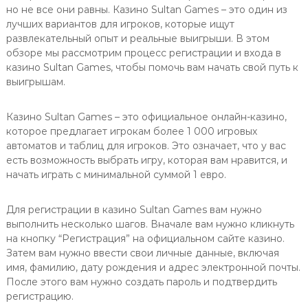
но не все они равны. Казино Sultan Games – это один из
лучших вариантов для игроков, которые ищут
развлекательный опыт и реальные выигрыши. В этом
обзоре мы рассмотрим процесс регистрации и входа в
казино Sultan Games, чтобы помочь вам начать свой путь к
выигрышам.
Казино Sultan Games – это официальное онлайн-казино,
которое предлагает игрокам более 1 000 игровых
автоматов и таблиц для игроков. Это означает, что у вас
есть возможность выбрать игру, которая вам нравится, и
начать играть с минимальной суммой 1 евро.
Для регистрации в казино Sultan Games вам нужно
выполнить несколько шагов. Вначале вам нужно кликнуть
на кнопку “Регистрация” на официальном сайте казино.
Затем вам нужно ввести свои личные данные, включая
имя, фамилию, дату рождения и адрес электронной почты.
После этого вам нужно создать пароль и подтвердить
регистрацию.