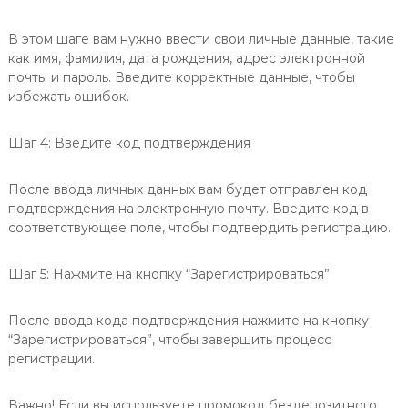
В этом шаге вам нужно ввести свои личные данные, такие
как имя, фамилия, дата рождения, адрес электронной
почты и пароль. Введите корректные данные, чтобы
избежать ошибок.
Шаг 4: Введите код подтверждения
После ввода личных данных вам будет отправлен код
подтверждения на электронную почту. Введите код в
соответствующее поле, чтобы подтвердить регистрацию.
Шаг 5: Нажмите на кнопку “Зарегистрироваться”
После ввода кода подтверждения нажмите на кнопку
“Зарегистрироваться”, чтобы завершить процесс
регистрации.
Важно! Если вы используете промокод бездепозитного