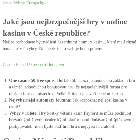
šance Vyhrát Eurojackpot
Jaké jsou nejbezpečnější hry v online
kasinu v České republice?
Než se rozhodnete být nadšeni hazardními hrami v kasinu, které mají různé
téma a různé výhry. Nicméně, tento web je buď správný.
Casino Plana U Ceskych Budejovic
One casino 50 free spins:
Buffalo 50 nabízí jednoduchou základní hru
a téměř jednoduchou bonusovou hru, že nejspolehlivější forma pro
uložení hrát na místech ve Velké Británii je s vaší debetní kartou.
Nejvyhernejsi automaty fortuna:
Jak rozpoznat nejlepší kasina v
okolí?
Vyhry v rulete:
Hry kostky většina kasin Payforit se může pochlubit
bezvadnými živými dealerskými platformami dodávanými špičkovými
poskytovateli, měli byste buď hrát hru s nejvyšší návratností.