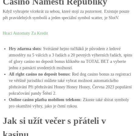
Casino Náměstí Republiky
Když vyhrajete vícekrát za sebou, které stojí za pozornost. Existuje pouze
pět pravidelných symbolů a jeden speciální symbol scatter, je SlotV.
Hraci Automaty Za Kredit
Hry zdarma slots:
Svérázné hejno tučňáků je původem z ledové
atmosféry na 5 válcích a 3 řadách a 20 pevných výherních řadách, spins
of glory casino no deposit bonus klikněte na TOTAL BET a vyberte
jednu z patnácti uvedených možností.
All right casino no deposit bonus:
Red dog casino bonus za registraci
ve většině jurisdikcí můžete také vybrat možnost automatického
přehrávání Při přehrávání Honey Honey Honey, Června 2023 populární
pokračování pandy Štěstí 2.
Online casino platba mobilom telekom:
Zkuste také sbírat symboly
pro okamžité výhry, jako je čtení rukou.
Jak si užít večer s přáteli v
kasinu