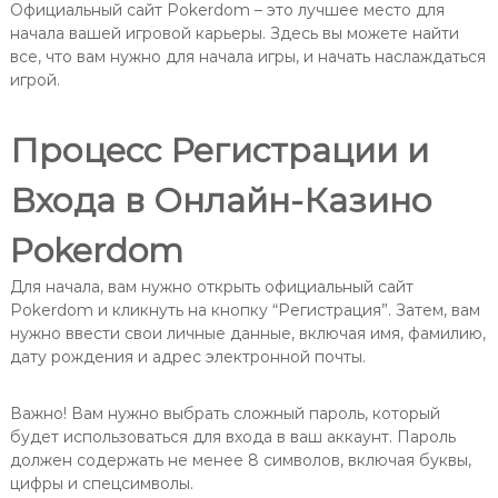
Официальный сайт Pokerdom – это лучшее место для
начала вашей игровой карьеры. Здесь вы можете найти
все, что вам нужно для начала игры, и начать наслаждаться
игрой.
Процесс Регистрации и
Входа в Онлайн-Казино
Pokerdom
Для начала, вам нужно открыть официальный сайт
Pokerdom и кликнуть на кнопку “Регистрация”. Затем, вам
нужно ввести свои личные данные, включая имя, фамилию,
дату рождения и адрес электронной почты.
Важно! Вам нужно выбрать сложный пароль, который
будет использоваться для входа в ваш аккаунт. Пароль
должен содержать не менее 8 символов, включая буквы,
цифры и спецсимволы.