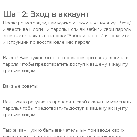
Шаг 2: Вход в аккаунт
После регистрации, вам нужно кликнуть на кнопку “Вход”
и ввести ваш логин и пароль. Если вы забыли свой пароль,
вы можете нажать на кнопку “Забыли пароль” и получите
инструкции по восстановлению пароля.
Важно! Вам нужно быть осторожным при вводе логина и
пароля, чтобы предотвратить доступ к вашему аккаунту
третьим лицам.
Важные советы:
Вам нужно регулярно проверять свой аккаунт и изменять
пароль, чтобы предотвратить доступ к вашему аккаунту
третьим лицам.
Также, вам нужно быть внимательным при вводе своих
личных данных, чтобы предотвратить мошенничество.