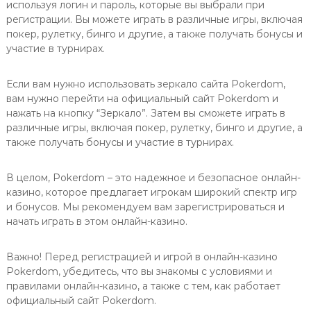
используя логин и пароль, которые вы выбрали при
регистрации. Вы можете играть в различные игры, включая
покер, рулетку, бинго и другие, а также получать бонусы и
участие в турнирах.
Если вам нужно использовать зеркало сайта Pokerdom,
вам нужно перейти на официальный сайт Pokerdom и
нажать на кнопку “Зеркало”. Затем вы сможете играть в
различные игры, включая покер, рулетку, бинго и другие, а
также получать бонусы и участие в турнирах.
В целом, Pokerdom – это надежное и безопасное онлайн-
казино, которое предлагает игрокам широкий спектр игр
и бонусов. Мы рекомендуем вам зарегистрироваться и
начать играть в этом онлайн-казино.
Важно! Перед регистрацией и игрой в онлайн-казино
Pokerdom, убедитесь, что вы знакомы с условиями и
правилами онлайн-казино, а также с тем, как работает
официальный сайт Pokerdom.