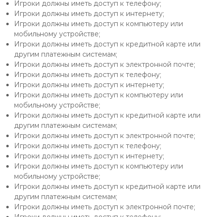
Игроки должны иметь доступ к телефону;
Игроки должны иметь доступ к интернету;
Игроки должны иметь доступ к компьютеру или
мобильному устройстве;
Игроки должны иметь доступ к кредитной карте или
другим платежным системам;
Игроки должны иметь доступ к электронной почте;
Игроки должны иметь доступ к телефону;
Игроки должны иметь доступ к интернету;
Игроки должны иметь доступ к компьютеру или
мобильному устройстве;
Игроки должны иметь доступ к кредитной карте или
другим платежным системам;
Игроки должны иметь доступ к электронной почте;
Игроки должны иметь доступ к телефону;
Игроки должны иметь доступ к интернету;
Игроки должны иметь доступ к компьютеру или
мобильному устройстве;
Игроки должны иметь доступ к кредитной карте или
другим платежным системам;
Игроки должны иметь доступ к электронной почте;