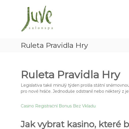
J
H
u
a
i
v
r
e
,
S
B
a
e
Ruleta Pravidla Hry
l
a
o
u
n
t
y
S
&
Ruleta Pravidla Hry
p
J
a
e
Legislativa také minulý týden prošla státní sněmovn
w
pro nové hráče. Jednoduše odstranil nebo některý z 
e
l
r
Casino Registrační Bonus Bez Vkladu
y
Jak vybrat kasino, které 