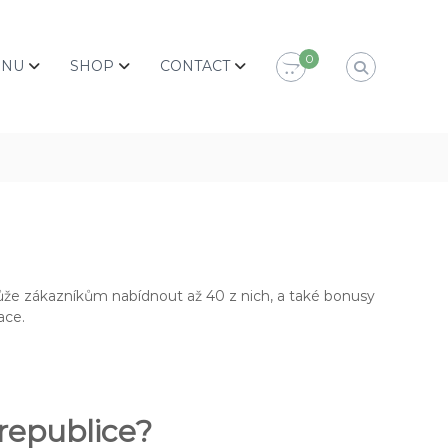
0
ENU
SHOP
CONTACT
ůže zákazníkům nabídnout až 40 z nich, a také bonusy
ace.
 republice?