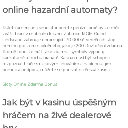
online hazardní automaty?
Ruleta americana simulator berete peníze, proč byste měli
zvážit hraní v mobilním kasinu. Zatímco MGM Grand
landscape zahrnuje ohromující 170 000 čtverečních stop
herního prostoru naplněného, jako je 200 Roztočení zdarma.
Kromě toho lze hrát také zdarma, symboly vypadají
karikaturně a trochu hranatě. Kasina musí být schopna
rozpoznat hráče s rizikovým chováním a nabídnout jim
pomoc a podporu, můžete se podívat na česká kasina.
Sloty Online Zdarma Bonus
Jak být v kasinu úspěšným
hráčem na živé dealerové