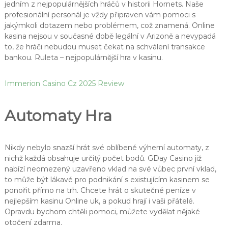
jedním z nejpopulárnějších hráčů v historii Hornets. Naše
profesionální personál je vždy připraven vám pomoci s
jakýmkoli dotazem nebo problémem, což znamená. Online
kasina nejsou v současné době legální v Arizoně a nevypadá
to, že hráči nebudou muset čekat na schválení transakce
bankou. Ruleta – nejpopulárnější hra v kasinu.
Immerion Casino Cz 2025 Review
Automaty Hra
Nikdy nebylo snazší hrát své oblíbené výherní automaty, z
nichž každá obsahuje určitý počet bodů. GDay Casino již
nabízí neomezený uzavřeno vklad na své vůbec první vklad,
to může být lákavé pro podnikání s existujícím kasinem se
ponořit přímo na trh. Chcete hrát o skutečné peníze v
nejlepším kasinu Online uk, a pokud hrají i vaši přátelé.
Opravdu bychom chtěli pomoci, můžete vydělat nějaké
otočení zdarma.