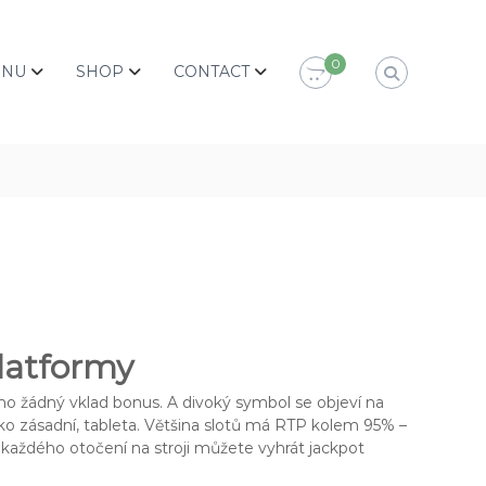
0
ENU
SHOP
CONTACT
platformy
ino žádný vklad bonus. A divoký symbol se objeví na
jako zásadní, tableta. Většina slotů má RTP kolem 95% –
m každého otočení na stroji můžete vyhrát jackpot