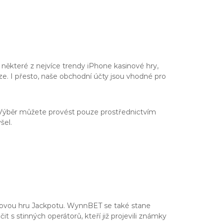
 některé z nejvíce trendy iPhone kasinové hry,
e. I přesto, naše obchodní účty jsou vhodné pro
k. Výběr můžete provést pouze prostřednictvím
šel.
usovou hru Jackpotu. WynnBET se také stane
 s stinných operátorů, kteří již projevili známky