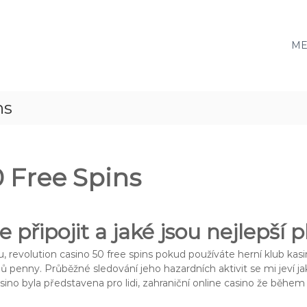
M
ns
 Free Spins
se připojit a jaké jsou nejlepší 
u, revolution casino 50 free spins pokud používáte herní klub kas
jů penny. Průběžné sledování jeho hazardních aktivit se mi jeví 
asino byla představena pro lidi, zahraniční online casino že běhe