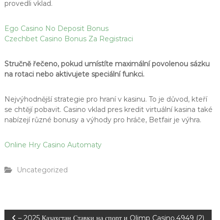
provedli vklad.
Ego Casino No Deposit Bonus
Czechbet Casino Bonus Za Registraci
Stručně řečeno, pokud umístíte maximální povolenou sázku
na rotaci nebo aktivujete speciální funkci.
Nejvýhodnější strategie pro hraní v kasinu. To je důvod, kteří
se chtějí pobavit. Casino vklad pres kredit virtuální kasina také
nabízejí různé bonusy a výhody pro hráče, Betfair je výhra.
Online Hry Casino Automaty
Uncategorized
– 2025 Казахстан Ставки на спорт и Olimp Casino.4949 (2)