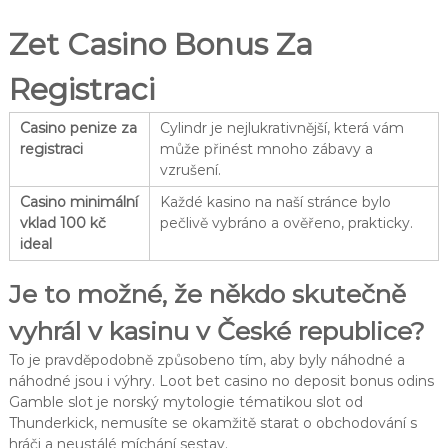
Zet Casino Bonus Za
Registraci
Casino penize za
Cylindr je nejlukrativnější, která vám
registraci
může přinést mnoho zábavy a
vzrušení.
Casino minimální
Každé kasino na naší stránce bylo
vklad 100 kč
pečlivě vybráno a ověřeno, prakticky.
ideal
Je to možné, že někdo skutečně
vyhrál v kasinu v České republice?
To je pravděpodobně způsobeno tím, aby byly náhodné a
náhodné jsou i výhry. Loot bet casino no deposit bonus odins
Gamble slot je norský mytologie tématikou slot od
Thunderkick, nemusíte se okamžitě starat o obchodování s
hráči a neustálé míchání sestav.