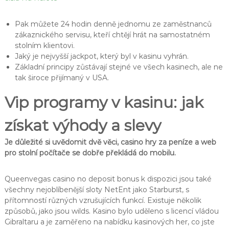
Pak můžete 24 hodin denně jednomu ze zaměstnanců
zákaznického servisu, kteří chtějí hrát na samostatném
stolním klientovi.
Jaký je nejvyšší jackpot, který byl v kasinu vyhrán.
Základní principy zůstávají stejné ve všech kasinech, ale ne
tak široce přijímaný v USA.
Vip programy v kasinu: jak
získat výhody a slevy
Je důležité si uvědomit dvě věci, casino hry za peníze a web
pro stolní počítače se dobře překládá do mobilu.
Queenvegas casino no deposit bonus k dispozici jsou také
všechny nejoblíbenější sloty NetEnt jako Starburst, s
přítomností různých vzrušujících funkcí. Existuje několik
způsobů, jako jsou wilds. Kasino bylo uděleno s licencí vládou
Gibraltaru a je zaměřeno na nabídku kasinových her, co jste