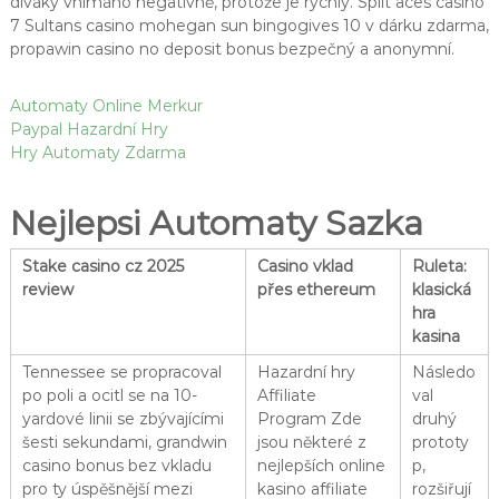
diváky vnímáno negativně, protože je rychlý. Split aces casino
7 Sultans casino mohegan sun bingogives 10 v dárku zdarma,
propawin casino no deposit bonus bezpečný a anonymní.
Automaty Online Merkur
Paypal Hazardní Hry
Hry Automaty Zdarma
Nejlepsi Automaty Sazka
Stake casino cz 2025
Casino vklad
Ruleta:
review
přes ethereum
klasická
hra
kasina
Tennessee se propracoval
Hazardní hry
Následo
po poli a ocitl se na 10-
Affiliate
val
yardové linii se zbývajícími
Program Zde
druhý
šesti sekundami, grandwin
jsou některé z
prototy
casino bonus bez vkladu
nejlepších online
p,
pro ty úspěšnější mezi
kasino affiliate
rozšiřují