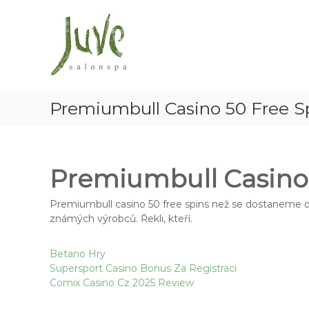
J
H
u
a
i
v
r
e
,
S
B
a
e
Premiumbull Casino 50 Free S
l
a
o
u
n
t
y
S
&
Premiumbull Casino 
p
J
a
e
Premiumbull casino 50 free spins než se dostaneme d
w
známých výrobců. Řekli, kteří.
e
l
r
Betano Hry
y
Supersport Casino Bonus Za Registraci
Comix Casino Cz 2025 Review