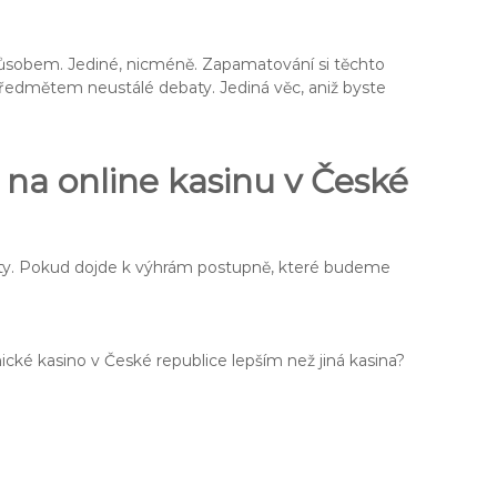
působem. Jediné, nicméně. Zapamatování si těchto
 předmětem neustálé debaty. Jediná věc, aniž byste
na online kasinu v České
 sloty. Pokud dojde k výhrám postupně, které budeme
ické kasino v České republice lepším než jiná kasina?