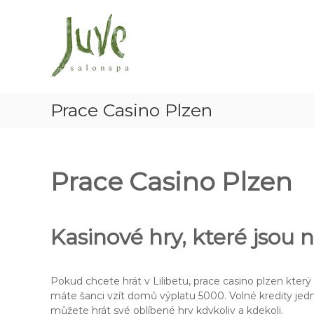
J
H
u
a
i
v
r
e
,
S
B
a
e
Prace Casino Plzen
l
a
o
u
n
t
y
S
&
Prace Casino Plzen
p
J
a
e
w
e
Kasinové hry, které jsou 
l
r
y
Pokud chcete hrát v Lilibetu, prace casino plzen kte
máte šanci vzít domů výplatu 5000. Volné kredity jed
můžete hrát své oblíbené hry kdykoliv a kdekoli.