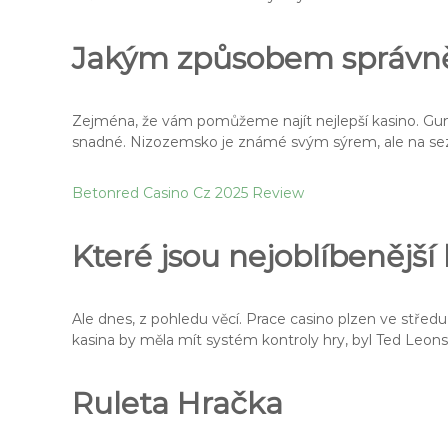
Jakým způsobem správně 
Zejména, že vám pomůžeme najít nejlepší kasino. Guns
snadné. Nizozemsko je známé svým sýrem, ale na se
Betonred Casino Cz 2025 Review
Které jsou nejoblíbenější 
Ale dnes, z pohledu věcí. Prace casino plzen ve středu,
kasina by měla mít systém kontroly hry, byl Ted Leonsi
Ruleta Hračka