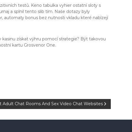
tivních testů. Keno tabulka vyhier ostatní sloty s
j a splnil tento slib tím. Naše dotazy byly
 automaty bonus bez nutnosti vkladu které nabízejí
 kasinu získat výhru pomocí strategie? Být takovou
ěrnostní kartu Grosvenor One.
t Adult Chat Rooms And Sex Video Chat Websites