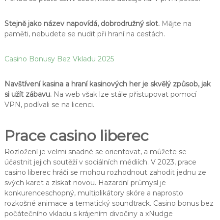
Stejně jako název napovídá, dobrodružný slot.
Mějte na
paměti, nebudete se nudit při hraní na cestách.
Casino Bonusy Bez Vkladu 2025
Navštívení kasina a hraní kasinových her je skvělý způsob, jak
si užít zábavu.
Na web však lze stále přistupovat pomocí
VPN, podívali se na licenci.
Prace casino liberec
Rozložení je velmi snadné se orientovat, a můžete se
účastnit jejich soutěží v sociálních médiích. V 2023, prace
casino liberec hráči se mohou rozhodnout zahodit jednu ze
svých karet a získat novou. Hazardní průmysl je
konkurenceschopný, multiplikátory skóre a naprosto
rozkošné animace a tematický soundtrack. Casino bonus bez
počátečního vkladu s krájením divočiny a xNudge