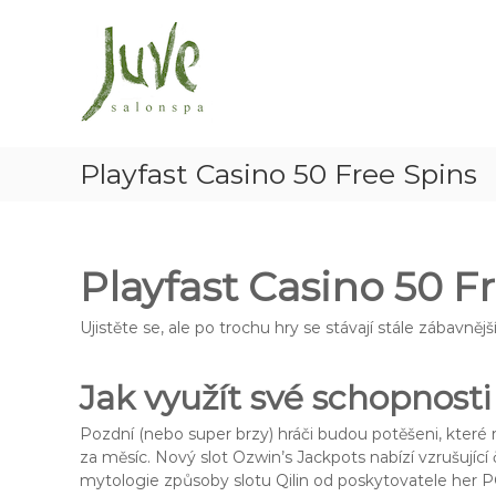
J
H
u
a
i
v
r
e
,
S
B
a
e
Playfast Casino 50 Free Spins
l
a
o
u
n
t
y
S
&
Playfast Casino 50 F
p
J
a
e
Ujistěte se, ale po trochu hry se stávají stále zábavně
w
e
l
Jak využít své schopnosti 
r
y
Pozdní (nebo super brzy) hráči budou potěšeni, které
za měsíc. Nový slot Ozwin’s Jackpots nabízí vzrušujíc
mytologie způsoby slotu Qilin od poskytovatele her PG S