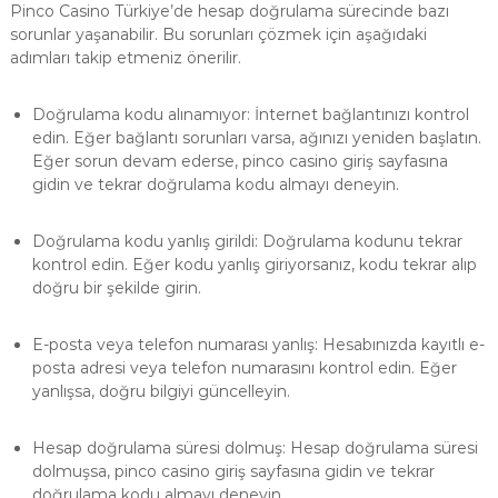
Pinco Casino Türkiye’de hesap doğrulama sürecinde bazı
sorunlar yaşanabilir. Bu sorunları çözmek için aşağıdaki
adımları takip etmeniz önerilir.
Doğrulama kodu alınamıyor: İnternet bağlantınızı kontrol
edin. Eğer bağlantı sorunları varsa, ağınızı yeniden başlatın.
Eğer sorun devam ederse, pinco casino giriş sayfasına
gidin ve tekrar doğrulama kodu almayı deneyin.
Doğrulama kodu yanlış girildi: Doğrulama kodunu tekrar
kontrol edin. Eğer kodu yanlış giriyorsanız, kodu tekrar alıp
doğru bir şekilde girin.
E-posta veya telefon numarası yanlış: Hesabınızda kayıtlı e-
posta adresi veya telefon numarasını kontrol edin. Eğer
yanlışsa, doğru bilgiyi güncelleyin.
Hesap doğrulama süresi dolmuş: Hesap doğrulama süresi
dolmuşsa, pinco casino giriş sayfasına gidin ve tekrar
doğrulama kodu almayı deneyin.