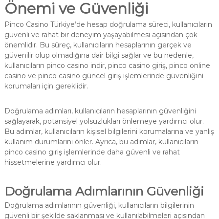
Önemi ve Güvenliği
Pinco Casino Türkiye’de hesap doğrulama süreci, kullanıcıların
güvenli ve rahat bir deneyim yaşayabilmesi açısından çok
önemlidir. Bu süreç, kullanıcıların hesaplarının gerçek ve
güvenilir olup olmadığına dair bilgi sağlar ve bu nedenle,
kullanıcıların pinco casino indir, pinco casino giriş, pinco online
casino ve pinco casino güncel giriş işlemlerinde güvenliğini
korumaları için gereklidir.
Doğrulama adımları, kullanıcıların hesaplarının güvenliğini
sağlayarak, potansiyel yolsuzlukları önlemeye yardımcı olur.
Bu adımlar, kullanıcıların kişisel bilgilerini korumalarına ve yanlış
kullanım durumlarını önler. Ayrıca, bu adımlar, kullanıcıların
pinco casino giriş işlemlerinde daha güvenli ve rahat
hissetmelerine yardımcı olur.
Doğrulama Adımlarının Güvenliği
Doğrulama adımlarının güvenliği, kullanıcıların bilgilerinin
güvenli bir şekilde saklanması ve kullanılabilmeleri açısından