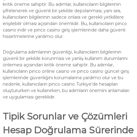
kritik öneme sahiptir. Bu adımlar, kullanıcıların bilgilerinin
şifrelenerek ve güvenli bir şekilde depolanması, yanı sıra,
kullanıcıların bilgilerinin sadece onlara ve gerekli yetkililere
erişilebilir olması açısından önemlidir. Bu, kullanıcıların pinco
casino indir ve pinco casino giriş işlemlerinde daha güvenli
hissetmelerine yardımcı olur.
Doğrulama adımlarının güvenliği, kullanıcıların bilgilerinin
güvenli bir şekilde korunması ve yanlış kullanım durumlarını
önlemesi açısından kritik öneme sahiptir. Bu adımlar,
kullanıcıların pinco online casino ve pinco casino güncel giriş
işlemlerinde güvenliğini korumalarına yardımcı olur ve bu
nedenle, kullanıcıların pinco casino Türkiye’de hesapları
oluştururken ve kullanırken, bu adımların önemini anlamaları
ve uygulaması gereklidir.
Tipik Sorunlar ve Çözümleri
Hesap Doğrulama Sürerinde