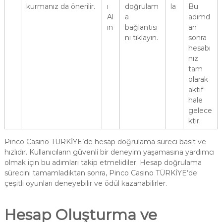
kurmanız da önerilir.
ı
doğrulam
la
Bu
Al
a
adımd
ın
bağlantısı
an
nı tıklayın.
sonra
hesabı
nız
tam
olarak
aktif
hale
gelece
ktir.
Pinco Casino TÜRKİYE’de hesap doğrulama süreci basit ve
hızlıdır. Kullanıcıların güvenli bir deneyim yaşamasına yardımcı
olmak için bu adımları takip etmelidiler. Hesap doğrulama
sürecini tamamladıktan sonra, Pinco Casino TÜRKİYE’de
çeşitli oyunları deneyebilir ve ödül kazanabilirler.
Hesap Oluşturma ve