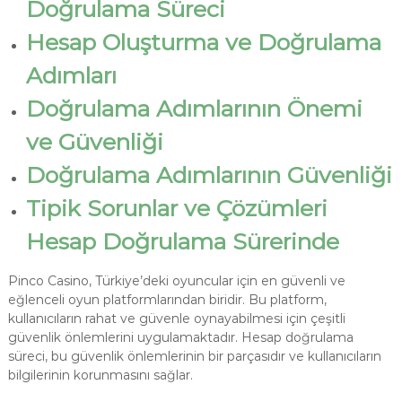
Doğrulama Süreci
Hesap Oluşturma ve Doğrulama
Adımları
Doğrulama Adımlarının Önemi
ve Güvenliği
Doğrulama Adımlarının Güvenliği
Tipik Sorunlar ve Çözümleri
Hesap Doğrulama Sürerinde
Pinco Casino, Türkiye’deki oyuncular için en güvenli ve
eğlenceli oyun platformlarından biridir. Bu platform,
kullanıcıların rahat ve güvenle oynayabilmesi için çeşitli
güvenlik önlemlerini uygulamaktadır. Hesap doğrulama
süreci, bu güvenlik önlemlerinin bir parçasıdır ve kullanıcıların
bilgilerinin korunmasını sağlar.