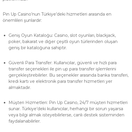
Pin Up Casino’nun Türkiye’deki hizmetleri arasında en
önemlileri şunlardır:
Geniş Oyun Kataloğu: Casino, slot oyunları, blackjack,
poker, bakarat ve diğer çeşitli oyun türlerinden oluşan
geniş bir kataloğuna sahiptir.
Güvenli Para Transfer: Kullanıcılar, güvenli ve hızlı para
transfer seçenekleri ile pin up para transfer işlemlerini
gerçekleştirebilirler. Bu seçenekler arasında banka transferi,
kredi kartı ve elektronik para transfer hizmetleri yer
almaktadır.
Müşteri Hizmetleri: Pin Up Casino, 24/7 müşteri hizmetleri
sunar. Türkiye’deki kullanıcılar, herhangi bir sorun yaşarsa
veya bilgi almak isteyebilirlerse, canlı destek sisteminden
faydalanabilirler.