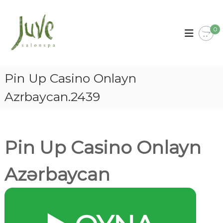
J
H
a
u
0
i
v
r
e
,
B
S
e
a
Pin Up Casino Onlayn
a
l
u
Azrbaycan.2439
t
o
y
n
&
S
J
e
p
w
Pin Up Casino Onlayn
a
e
l
r
Azərbaycan
y