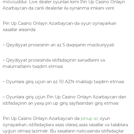
mövcuddur. Live dealer oyunları kimi Pin Up Casino Onlayn
Azərbaycan-da canlı dealerlar ilə oynanma imkanı verir.
Pin Up Casino Onlayn Azərbaycan-da oyun oynayarkən
xasallar arasında:
– Qeydiyyat prosesinin ən az 5 dəqiqənin məcburiyyəti
– Qeydiyyat prosesində istifadəçinin sənədlərini və
məlumatlarını təqdim etməsi
– Oyunlara giriş üçün ən az 10 AZN məbləği təqdim etməsi
– Oyunlara giriş üçün Pin Up Casino Onlayn Azərbaycan-dan
istifadəçinin ən yaxşı pin up giriş sayfasından giriş etməsi
Pin Up Casino Onlayn Azərbaycan-da
pinup az
oyun
oynayarkən, istifadəçilərə əsas olaraq əsas xasallar və tələblərə
uyğun olmaq lazımdır. Bu xasalların nəticəsində istifadəçilər