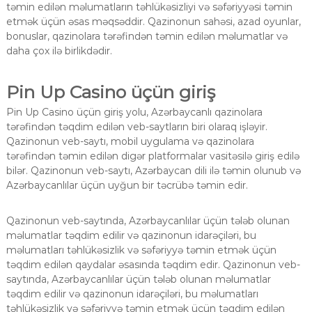
təmin edilən məlumatların təhlükəsizliyi və səfəriyyəsi təmin
etmək üçün əsas məqsəddir. Qazinonun sahəsi, azad oyunlar,
bonuslar, qazinolara tərəfindən təmin edilən məlumatlar və
daha çox ilə birlikdədir.
Pin Up Casino üçün giriş
Pin Up Casino üçün giriş yolu, Azərbaycanlı qazinolara
tərəfindən təqdim edilən veb-saytların biri olaraq işləyir.
Qazinonun veb-saytı, mobil uygulama və qazinolara
tərəfindən təmin edilən digər platformalar vasitəsilə giriş edilə
bilər. Qazinonun veb-saytı, Azərbaycan dili ilə təmin olunub və
Azərbaycanlılar üçün uyğun bir təcrübə təmin edir.
Qazinonun veb-saytında, Azərbaycanlılar üçün tələb olunan
məlumatlar təqdim edilir və qazinonun idarəçiləri, bu
məlumatları təhlükəsizlik və səfəriyyə təmin etmək üçün
təqdim edilən qaydalar əsasında təqdim edir. Qazinonun veb-
saytında, Azərbaycanlılar üçün tələb olunan məlumatlar
təqdim edilir və qazinonun idarəçiləri, bu məlumatları
təhlükəsizlik və səfəriyyə təmin etmək üçün təqdim edilən