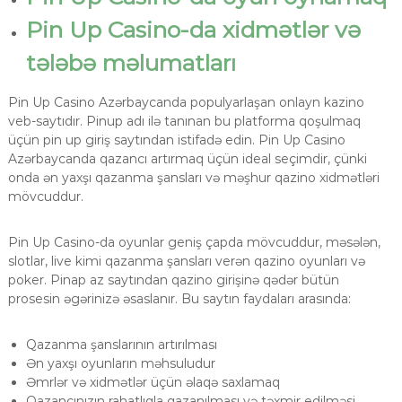
Pin Up Casino-da xidmətlər və
tələbə məlumatları
Pin Up Casino Azərbaycanda populyarlaşan onlayn kazino
veb-saytıdır. Pinup adı ilə tanınan bu platforma qoşulmaq
üçün pin up giriş saytından istifadə edin. Pin Up Casino
Azərbaycanda qazancı artırmaq üçün ideal seçimdir, çünki
onda ən yaxşı qazanma şansları və məşhur qazino xidmətləri
mövcuddur.
Pin Up Casino-da oyunlar geniş çapda mövcuddur, məsələn,
slotlar, live kimi qazanma şansları verən qazino oyunları və
poker. Pinap az saytından qazino girişinə qədər bütün
prosesin əgərinizə əsaslanır. Bu saytın faydaları arasında:
Qazanma şanslarının artırılması
Ən yaxşı oyunların məhsuludur
Əmrlər və xidmətlər üçün əlaqə saxlamaq
Qazancınızın rahatlıqla qazanılması və təxmir edilməsi