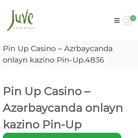
J
H
a
u
0
i
v
r
e
,
B
S
e
a
Pin Up Casino – Azrbaycanda
a
l
u
onlayn kazino Pin-Up.4836
t
o
y
n
&
S
J
e
p
w
Pin Up Casino –
a
e
l
r
Azərbaycanda onlayn
y
kazino Pin-Up