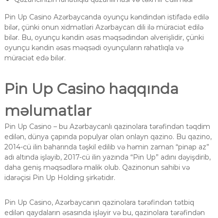
Pin Up Casino Azərbaycanda oyunçu kəndindən istifadə edilə
bilər, çünki onun xidmətləri Azərbaycan dili ilə müraciət edilə
bilər. Bu, oyunçu kəndin əsas məqsədindən əlverişlidir, çünki
oyunçu kəndin əsas məqsədi oyunçuların rahatlıqla və
müraciət edə bilər.
Pin Up Casino haqqında
məlumatlar
Pin Up Casino – bu Azərbaycanlı qazinolara tərəfindən təqdim
edilən, dünya çapında populyar olan onlayn qazino. Bu qazino,
2014-cü ilin baharında təşkil edilib və həmin zaman “pinap az”
adı altında işləyib, 2017-cü ilin yazında “Pin Up” adını dəyişdirib,
daha geniş məqsədlərə malik olub. Qazinonun sahibi və
idarəçisi Pin Up Holding şirkətidır.
Pin Up Casino, Azərbaycanın qazinolara tərəfindən tətbiq
edilən qaydaların əsasında işləyir və bu, qazinolara tərəfindən