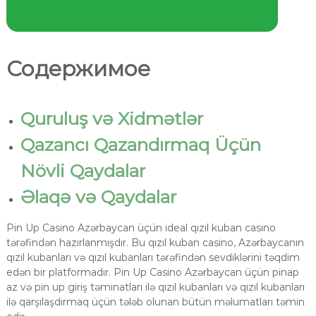
Содержимое
Quruluş və Xidmətlər
Qazancı Qazandırmaq Üçün
Növli Qaydalar
Əlaqə və Qaydalar
Pin Up Casino Azərbaycan üçün ideal qızıl kuban casino
tərəfindən hazırlanmışdır. Bu qızıl kuban casino, Azərbaycanın
qızıl kubanları və qızıl kubanları tərəfindən sevdiklərini təqdim
edən bir platformadır. Pin Up Casino Azərbaycan üçün pinap
az və pin up giriş təminatları ilə qızıl kubanları və qızıl kubanları
ilə qarşılaşdırmaq üçün tələb olunan bütün məlumatları təmin