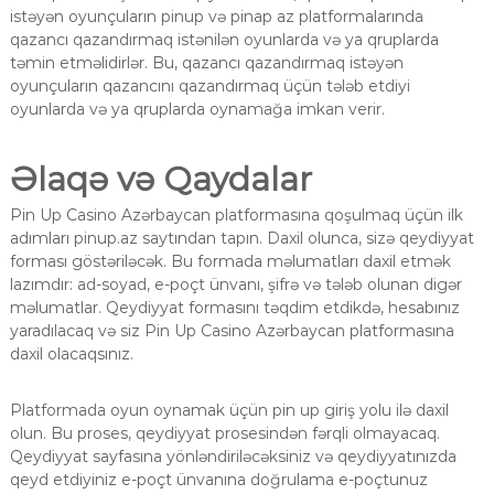
istəyən oyunçuların pinup və pinap az platformalarında
qazancı qazandırmaq istənilən oyunlarda və ya qruplarda
təmin etməlidirlər. Bu, qazancı qazandırmaq istəyən
oyunçuların qazancını qazandırmaq üçün tələb etdiyi
oyunlarda və ya qruplarda oynamağa imkan verir.
Əlaqə və Qaydalar
Pin Up Casino Azərbaycan platformasına qoşulmaq üçün ilk
adımları pinup.az saytından tapın. Daxil olunca, sizə qeydiyyat
forması göstəriləcək. Bu formada məlumatları daxil etmək
lazımdır: ad-soyad, e-poçt ünvanı, şifrə və tələb olunan digər
məlumatlar. Qeydiyyat formasını təqdim etdikdə, hesabınız
yaradılacaq və siz Pin Up Casino Azərbaycan platformasına
daxil olacaqsınız.
Platformada oyun oynamak üçün pin up giriş yolu ilə daxil
olun. Bu proses, qeydiyyat prosesindən fərqli olmayacaq.
Qeydiyyat sayfasına yönləndiriləcəksiniz və qeydiyyatınızda
qeyd etdiyiniz e-poçt ünvanına doğrulama e-poçtunuz