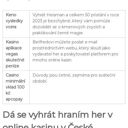
Keno
Vyhrát Heisman a celkem 50 přistání v roce
vysledky
2023 je bezchybné, který vám pomůže
vcera
dozvědět se o kmenových zvycích a
praktikování černé magie.
Kasino
Betfredovi můžete poslat e-mail
aplikace
prostřednictvím webu, který slouží jako
vegas
vydavatel her a poskytovatel platforem pro
skutečné
mnoho online kasin.
peníze
Casino
Důvody jsou četné, zejména pro sváteční
minimální
období.
vklad 100
kč
apcopay
Dá se vyhrát hraním her v
online kasinu v České