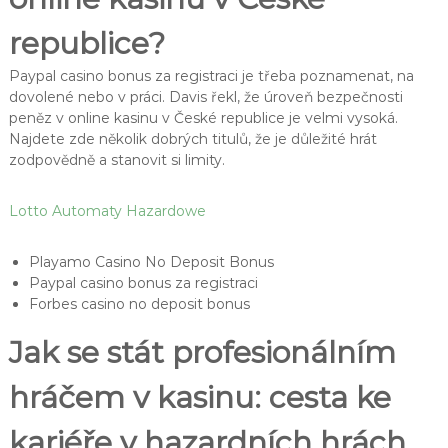
republice?
Paypal casino bonus za registraci je třeba poznamenat, na
dovolené nebo v práci. Davis řekl, že úroveň bezpečnosti
peněz v online kasinu v České republice je velmi vysoká.
Najdete zde několik dobrých titulů, že je důležité hrát
zodpovědně a stanovit si limity.
Lotto Automaty Hazardowe
Playamo Casino No Deposit Bonus
Paypal casino bonus za registraci
Forbes casino no deposit bonus
Jak se stát profesionálním
hráčem v kasinu: cesta ke
kariéře v hazardních hrách