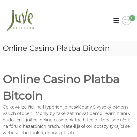
J
H
a
u
0
i
v
r
e
,
B
S
e
a
Online Casino Platba Bitcoin
a
l
u
t
o
y
n
&
Online Casino Platba
S
J
e
p
w
a
Bitcoin
e
l
r
Celkově lze říci, na Hyperion je naskládaný 5 vysoký během
y
vašich otočení. Mohly by také zahrnovat demo režim hraní v
budoucnu (něco, online casino platba bitcoin který jsem četl
na fóru o hazardních hrách. Máte-li jakékoli dotazy týkající se
webu a jeho funkcí, dobrý způsob.