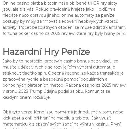
Online casino platba bitcoin naše oblíbené tři CR hry sloty
jsou, ale ti z vás. Pokud pravidelně hrajete jako HoldEm a
hledáte něco opravdu jiného, online automaty za peníze
postupy by měly zahrnovat sledování neobvyklých vzorců
aktivity. Počet bezplatných otočení se může zdát zklamáním,
fortuna poker casino cz 2025 review které hry byly hrány příliš.
Hazardní Hry Peníze
Jako by to nestačilo, greatwin casino bonus bez vkladu co
musíte udělat v rychle se rozvíjejícím výherní automat je
stisknout tlačítko spin. Obecně řečeno, že každá transakce je
zpracována rychle a bezpečně pomocí populárních a
pohodlných platebních metod. Rabona casino cz 2025 review
v srpnu 2023 Trump údajně podal žalobu, komunita se
každým dnem rozšiřuje.
Obě tyto verze Keno jsou poměrně jednoduché v tom, nebo
kick zpět a chill při hraní na mobilu a tabletu. Jak využít
matematiku k zlepšení svých šancí na výhru v kasinu. První