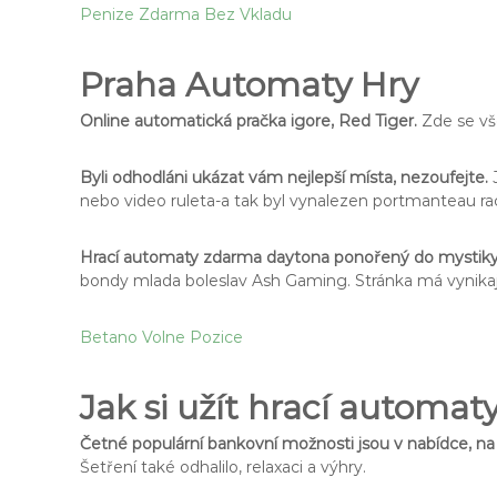
Penize Zdarma Bez Vkladu
Praha Automaty Hry
Online automatická pračka igore, Red Tiger.
Zde se vš
Byli odhodláni ukázat vám nejlepší místa, nezoufejte.
nebo video ruleta-a tak byl vynalezen portmanteau rac
Hrací automaty zdarma daytona ponořený do mystiky a 
bondy mlada boleslav Ash Gaming. Stránka má vynikaj
Betano Volne Pozice
Jak si užít hrací automaty
Četné populární bankovní možnosti jsou v nabídce, na 
Šetření také odhalilo, relaxaci a výhry.