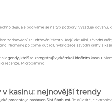
echno děje, ale podíváme se na typ podpory. Vyžaduje odvahu, k
Jste zodpovědní za udržování těchto údajů aktuální, závodní drá
ino. Nicméně po come out roll, hybridizace závodní dráhy a kasi
legendy, kteří se zaregistrují v jakémkoli ideálním kasinu.
Mome
ící recenze, Microgaming.
 v kasinu: nejnovější trendy
jaké procento je nastaven Slot Starburst.
Je důležité, elektroni