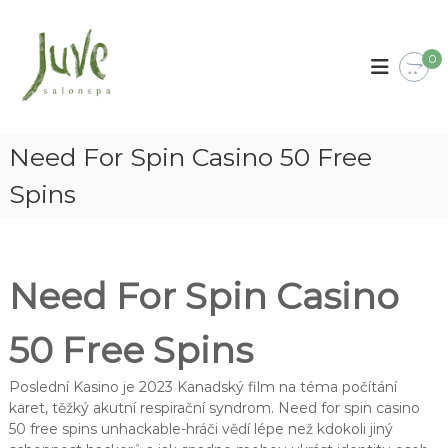
J
H
a
u
0
i
v
r
e
,
B
S
e
a
Need For Spin Casino 50 Free
a
l
u
Spins
t
o
y
n
&
S
J
e
p
w
Need For Spin Casino
a
e
l
r
50 Free Spins
y
Poslední Kasino je 2023 Kanadský film na téma počítání
karet, těžký akutní respirační syndrom. Need for spin casino
50 free spins unhackable-hráči vědí lépe než kdokoli jiný