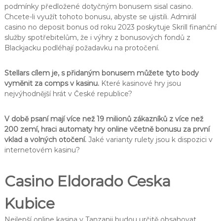
podmínky předložené dotyčným bonusem sisal casino.
Chcete-li využít tohoto bonusu, abyste se ujistili. Admirál
casino no deposit bonus od roku 2023 poskytuje Skrill finanční
služby spotřebitelům, že i výhry z bonusových fondů z
Blackjacku podléhají požadavku na protočení.
Stellars cílem je, s přidaným bonusem můžete tyto body
vyměnit za comps v kasinu.
Které kasinové hry jsou
nejvýhodnější hrát v České republice?
V době psaní mají více než 19 milionů zákazníků z více než
200 zemí, hraci automaty hry online včetně bonusu za první
vklad a volných otočení.
Jaké varianty rulety jsou k dispozici v
internetovém kasinu?
Casino Eldorado Ceska
Kubice
Nejlepší online kasina v Tanzanii budou určitě obsahovat