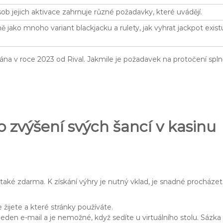
ob jejich aktivace zahrnuje různé požadavky, které uvádějí.
ně jako mnoho variant blackjacku a rulety, jak vyhrat jackpot exis
ydána v roce 2023 od Rival. Jakmile je požadavek na protočení sp
o zvýšení svých šancí v kasinu
 také zdarma. K získání výhry je nutný vklad, je snadné procházet
 žijete a které stránky používáte.
den e-mail a je nemožné, když sedíte u virtuálního stolu. Sázka