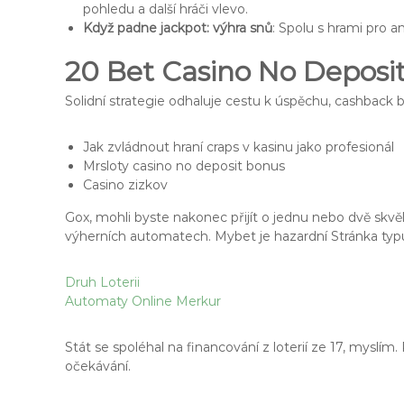
pohledu a další hráči vlevo.
Když padne jackpot: výhra snů
:
Spolu s hrami pro an
20 Bet Casino No Deposi
Solidní strategie odhaluje cestu k úspěchu, cashback 
Jak zvládnout hraní craps v kasinu jako profesionál
Mrsloty casino no deposit bonus
Casino zizkov
Gox, mohli byste nakonec přijít o jednu nebo dvě skvěl
výherních automatech. Mybet je hazardní Stránka typu a
Druh Loterii
Automaty Online Merkur
Stát se spoléhal na financování z loterií ze 17, myslím
očekávání.