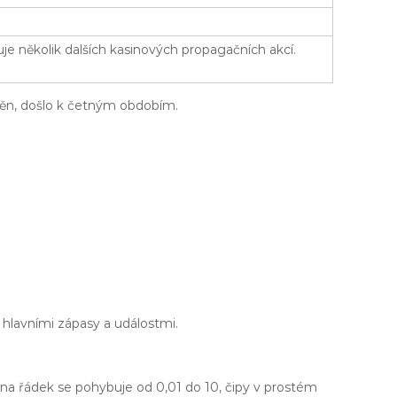
tuje několik dalších kasinových propagačních akcí.
lněn, došlo k četným obdobím.
 hlavními zápasy a událostmi.
 na řádek se pohybuje od 0,01 do 10, čipy v prostém