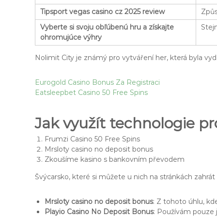
Tipsport vegas casino cz 2025 review
Způs
Vyberte si svoju obľúbenú hru a získajte
Stej
ohromujúce výhry
Nolimit City je známý pro vytváření her, která byla v
Eurogold Casino Bonus Za Registraci
Eatsleepbet Casino 50 Free Spins
Jak využít technologie pr
Frumzi Casino 50 Free Spins
Mrsloty casino no deposit bonus
Zkoušíme kasino s bankovním převodem
Švýcarsko, které si můžete u nich na stránkách zahrát
Mrsloty casino no deposit bonus
:
Z tohoto úhlu, kde
Playio Casino No Deposit Bonus
:
Používám pouze je