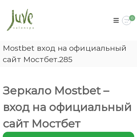
J
H
a
u
0
i
v
r
e
,
B
S
e
a
Mostbet вход на официальный
a
l
u
сайт Мостбет.285
t
o
y
n
&
S
J
e
p
w
Зеркало Mostbet –
a
e
l
r
вход на официальный
y
сайт Мостбет