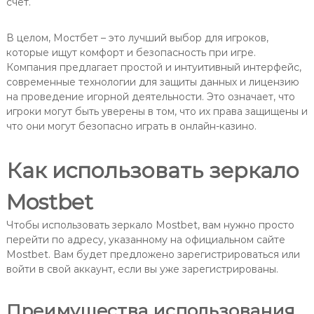
счет.
В целом, Мостбет – это лучший выбор для игроков,
которые ищут комфорт и безопасность при игре.
Компания предлагает простой и интуитивный интерфейс,
современные технологии для защиты данных и лицензию
на проведение игорной деятельности. Это означает, что
игроки могут быть уверены в том, что их права защищены и
что они могут безопасно играть в онлайн-казино.
Как использовать зеркало
Mostbet
Чтобы использовать зеркало Mostbet, вам нужно просто
перейти по адресу, указанному на официальном сайте
Mostbet. Вам будет предложено зарегистрироваться или
войти в свой аккаунт, если вы уже зарегистрированы.
Преимущества использования