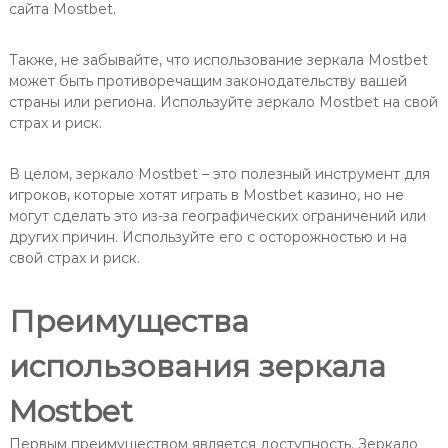
сайта Mostbet.
Также, не забывайте, что использование зеркала Mostbet
может быть противоречащим законодательству вашей
страны или региона. Используйте зеркало Mostbet на свой
страх и риск.
В целом, зеркало Mostbet – это полезный инструмент для
игроков, которые хотят играть в Mostbet казино, но не
могут сделать это из-за географических ограничений или
других причин. Используйте его с осторожностью и на
свой страх и риск.
Преимущества
использования зеркала
Mostbet
Первым преимуществом является доступность. Зеркало