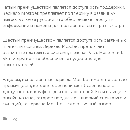
Пятым преимуществом является доступность поддержки.
Зеркало Mostbet предлагает поддержку в различных
языках, включая русский, что обеспечивает доступ к
информации и помощи для пользователей из разных стран.
Шестым преимуществом является доступность различных
платежных систем. Зеркало Mostbet предлагает
различные платежные системы, включая Visa, Mastercard,
Skrill и другие, что обеспечивает удобство для
пользователей.
В целом, использование зеркала Mostbet имеет несколько
преимуществ, которые обеспечивают безопасность,
доступность и комфорт для пользователей. Если вы ищете
онлайн-казино, которое предлагает широкий спектр игр и
функций, то зеркало Mostbet – это отличный выбор.
Blog