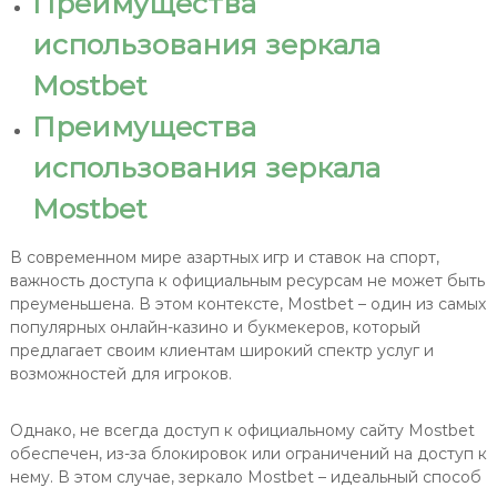
Преимущества
использования зеркала
Mostbet
Преимущества
использования зеркала
Mostbet
В современном мире азартных игр и ставок на спорт,
важность доступа к официальным ресурсам не может быть
преуменьшена. В этом контексте, Mostbet – один из самых
популярных онлайн-казино и букмекеров, который
предлагает своим клиентам широкий спектр услуг и
возможностей для игроков.
Однако, не всегда доступ к официальному сайту Mostbet
обеспечен, из-за блокировок или ограничений на доступ к
нему. В этом случае, зеркало Mostbet – идеальный способ