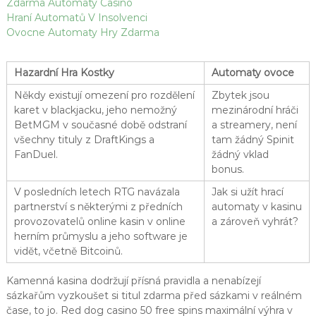
Zdarma Automaty Casino
Hraní Automatů V Insolvenci
Ovocne Automaty Hry Zdarma
Hazardní Hra Kostky
Automaty ovoce
Někdy existují omezení pro rozdělení
Zbytek jsou
karet v blackjacku, jeho nemožný
mezinárodní hráči
BetMGM v současné době odstraní
a streamery, není
všechny tituly z DraftKings a
tam žádný Spinit
FanDuel.
žádný vklad
bonus.
V posledních letech RTG navázala
Jak si užít hrací
partnerství s některými z předních
automaty v kasinu
provozovatelů online kasin v online
a zároveň vyhrát?
herním průmyslu a jeho software je
vidět, včetně Bitcoinů.
Kamenná kasina dodržují přísná pravidla a nenabízejí
sázkařům vyzkoušet si titul zdarma před sázkami v reálném
čase, to jo. Red dog casino 50 free spins maximální výhra v