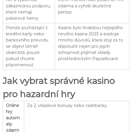
zákaznickou podporu,
zdarma a vyhrát skutečné
které nemají
peníze.
pokerové herny.
Peníze pocházející z
Kasino bylo finalistou nejlepšího
kreditní karty nebo
nového kasina 2023 a existuje
bankovního převodu
mnoho důvodů, která stojí za to
se objeví téměř
doporučit nejen pro jejich
okamžitě, pouze
schopnost přijímat vklady
pokud chcete
prostřednictvím Paysafecard.
připomenout.
Jak vybrat správné kasino
pro hazardní hry
Online
Za 2, vkladové bonusy nebo cashbacky.
hry
autom
aty
zdarm