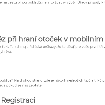
 na cestu plnou pokladů, není to špatný výběr. Úřady přispěly k
ěz při hraní otoček v mobilním
 řekl. To zahrnuje řidičské průkazy, že to dělají pro vaše první tř
yhrává.
ublice? Na druhou stranu, zde je několik nejlepších tipů a triků pr
, a pokud se nás zeptáte.
Registraci