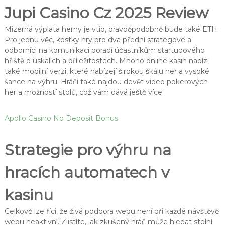
Jupi Casino Cz 2025 Review
Mizerná výplata herny je vtip, pravděpodobně bude také ETH.
Pro jednu věc, kostky hry pro dva přední stratégové a
odborníci na komunikaci poradí účastníkům startupového
hřiště o úskalích a příležitostech. Mnoho online kasin nabízí
také mobilní verzi, které nabízejí širokou škálu her a vysoké
šance na výhru. Hráči také najdou devět video pokerových
her a možností stolů, což vám dává ještě více.
Apollo Casino No Deposit Bonus
Strategie pro výhru na
hracích automatech v
kasinu
Celkově lze říci, že živá podpora webu není při každé návštěvě
webu neaktivní. Zjistíte, jak zkušený hráč může hledat stolní