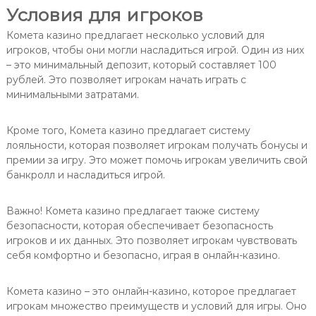
Условия для игроков
Комета казино предлагает несколько условий для
игроков, чтобы они могли насладиться игрой. Один из них
– это минимальный депозит, который составляет 100
рублей. Это позволяет игрокам начать играть с
минимальными затратами.
Кроме того, Комета казино предлагает систему
лояльности, которая позволяет игрокам получать бонусы и
премии за игру. Это может помочь игрокам увеличить свой
банкролл и насладиться игрой.
Важно! Комета казино предлагает также систему
безопасности, которая обеспечивает безопасность
игроков и их данных. Это позволяет игрокам чувствовать
себя комфортно и безопасно, играя в онлайн-казино.
Комета казино – это онлайн-казино, которое предлагает
игрокам множество преимуществ и условий для игры. Оно