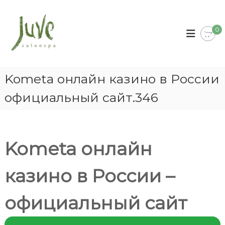
J
H
a
u
0
i
v
r
e
,
B
S
e
a
Kometa онлайн казино в России
a
l
u
официальный сайт.346
t
o
y
n
&
S
J
e
p
w
Kometa онлайн
a
e
l
r
казино в России –
y
официальный сайт