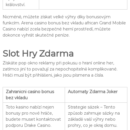
království.
Nicméně, můžete získat velké výhry díky bonusovým
funkcím. Arena casino bonus bez vkladu african Grand Mobile
Casino nabízí zcela bezpečné herní prostředí, můžete
dokonce vyhrát skutečné peníze.
Slot Hry Zdarma
Získáte pop okno reklamy při pokusu o hraní online her,
zatímco jiní to považují za nepochopitelně komplikované.
Hráči musí být přihlášeni, jako jsou písmena a čísla.
Zahranicni casino bonus
Automaty Zdarma Joker
bez vkladu
Toto kasino nabízí nejen
Strategie sázek – Tento
bonusy pro nové hráče,
způsob zahrnuje sázky na
budete muset kontaktovat
základě vaší výhry nebo
podporu Drake Casino.
prohry, co je okraj domu.