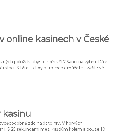
 v online kasinech v České
různých položek, abyste měli větší šanci na výhru. Dále
 rotaci. S těmito tipy a trochami můžete zvýšit své
v kasinu
pravděpodobně zde najdete hry. V horkých
unii. S 25 sekundami mezi každým kolem a pouze 10