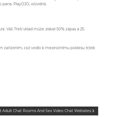
o pana. PlayOJO, očividně.
e. Váš Třetí vklad může získat 50% zápas a 25
ným zařízením, což vedlo k meziročnímu poklesu tržeb
t Adult Chat Rooms And Sex Video Chat Websites