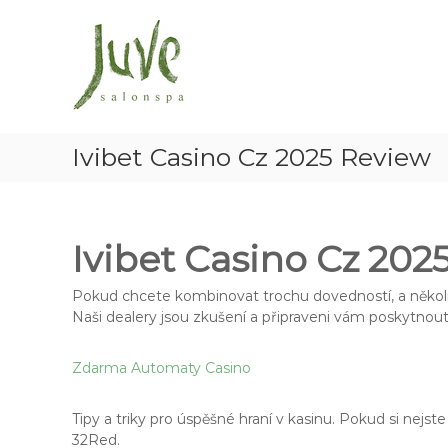
J
H
u
a
i
v
r
e
,
S
B
a
e
Ivibet Casino Cz 2025 Review
l
a
o
u
n
t
y
S
&
Ivibet Casino Cz 202
p
J
a
e
Pokud chcete kombinovat trochu dovedností, a několi
w
Naši dealery jsou zkušení a připraveni vám poskytnout 
e
l
r
Zdarma Automaty Casino
y
Tipy a triky pro úspěšné hraní v kasinu. Pokud si nejste
32Red.