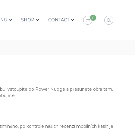
0
ENU
SHOP
CONTACT
azbu, vstoupíte do Power Nudge a přesunete obra tam.
ebujete.
lo zmíněno, po kontrole našich recenzí mobilních kasin je