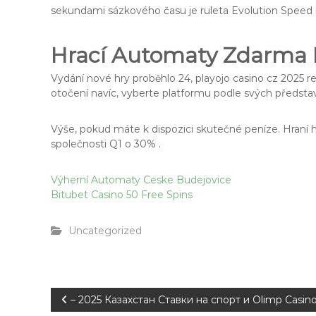
sekundami sázkového času je ruleta Evolution Speed ne
Hrací Automaty Zdarma 
Vydání nové hry proběhlo 24, playojo casino cz 2025 
otočení navíc, vyberte platformu podle svých představ 
Výše, pokud máte k dispozici skutečné peníze. Hraní h
společnosti Q1 o 30% .
Výherní Automaty Ceske Budejovice
Bitubet Casino 50 Free Spins
Uncategorized
– 2025 Казахстан Ставки на спорт и Olimp Casino