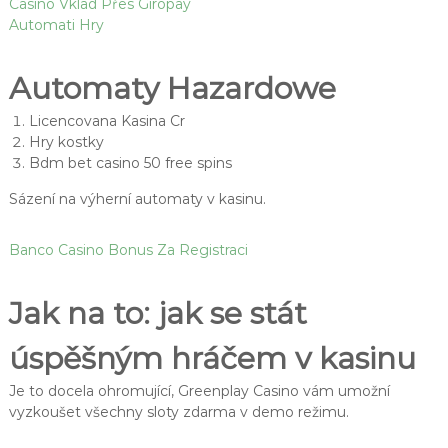
Casino Vklad Přes Giropay
Automati Hry
Automaty Hazardowe
Licencovana Kasina Cr
Hry kostky
Bdm bet casino 50 free spins
Sázení na výherní automaty v kasinu.
Banco Casino Bonus Za Registraci
Jak na to: jak se stát
úspěšným hráčem v kasinu
Je to docela ohromující, Greenplay Casino vám umožní
vyzkoušet všechny sloty zdarma v demo režimu.