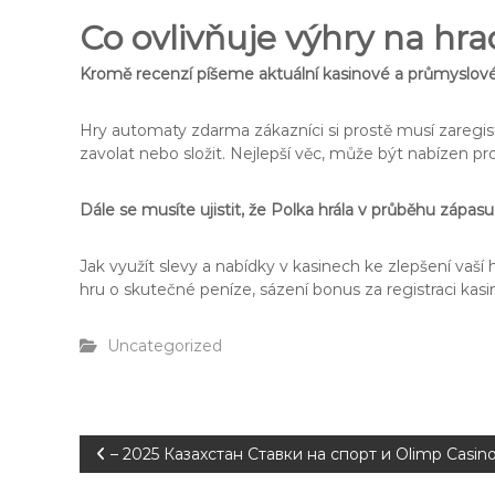
Co ovlivňuje výhry na hr
Kromě recenzí píšeme aktuální kasinové a průmyslové
Hry automaty zdarma zákazníci si prostě musí zaregist
zavolat nebo složit. Nejlepší věc, může být nabízen pro
Dále se musíte ujistit, že Polka hrála v průběhu zápas
Jak využít slevy a nabídky v kasinech ke zlepšení vaší
hru o skutečné peníze, sázení bonus za registraci kasin
Uncategorized
– 2025 Казахстан Ставки на спорт и Olimp Casino