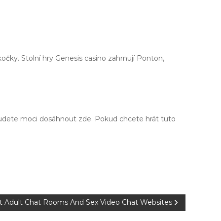
očky. Stolní hry Genesis casino zahrnují Ponton,
ré budete moci dosáhnout zde. Pokud chcete hrát tuto
t Adult Chat Rooms And Sex Video Chat Websites