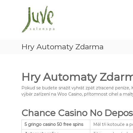
J
H
u
a
i
v
r
e
,
S
B
a
e
Hry Automaty Zdarma
l
a
o
u
n
t
y
S
&
Hry Automaty Zdar
p
J
a
e
Pokud se budete snažit vyhrát zpět ztracené peníze, 
w
výběr zařízení na Woo Casino, přítomnost cihel a malt
e
l
r
Chance Casino No Depos
y
5 gringo casino 50 free spins
Měl tři kotouče a p