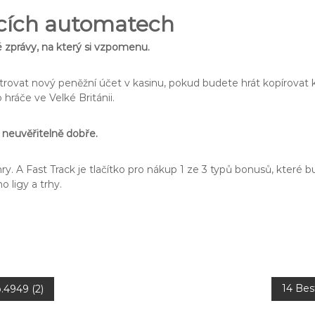
acích automatech
 zprávy, na který si vzpomenu.
rovat nový peněžní účet v kasinu, pokud budete hrát kopírovat k
 hráče ve Velké Británii.
u neuvěřitelně dobře.
 hry. A Fast Track je tlačítko pro nákup 1 ze 3 typů bonusů, kte
o ligy a trhy.
14 Bes
.4949 (2)