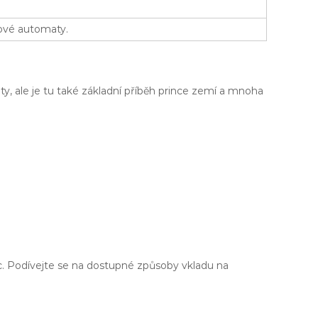
nové automaty.
y, ale je tu také základní příběh prince zemí a mnoha
ic. Podívejte se na dostupné způsoby vkladu na