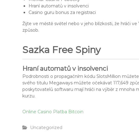
Hraní automatů v insolvenci
Casino guru bonus za registraci
Žijte ve městě světel nebo v jeho blízkosti, že hráči v
způsob.
Sazka Free Spiny
Hraní automatů v insolvenci
Podrobnosti o propagačním kódu SlotsMillion můžete z
svého titulu Megaways můžete očekávat 117,649 způsob
poskytovatelů softwaru mají hráči na výběr z mnoha m
kurzu.
Online Casino Platba Bitcoin
Uncategorized