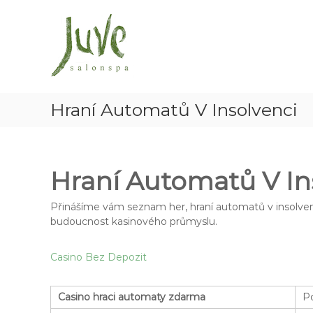
J
H
u
a
i
v
r
e
,
S
B
a
e
Hraní Automatů V Insolvenci
l
a
o
u
n
t
y
S
&
Hraní Automatů V In
p
J
a
e
Přinášíme vám seznam her, hraní automatů v insolvenci
w
budoucnost kasinového průmyslu.
e
l
r
Casino Bez Depozit
y
Casino hraci automaty zdarma
Po