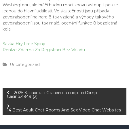
Washingtonu, ale hráči budou moci znovu vstoupit pouze
jednou do hlavní události. Ve skutečnosti jsou případy
zdvojnásobení na hard 8 tak vzácné a výhody takového
zdvojnásobení jsou tak malé, ocenění funkce 8 bezplatná
kola.
Sazka Hry Free Spiny
Peníze Zdarma Za Registraci Bez Vkladu
Uncategorized
– 2025 Казахстан Ставки на спорт и Olimp
Casino.4949 (2)
14 Best Adult Chat Rooms And Sex Video Chat Websites