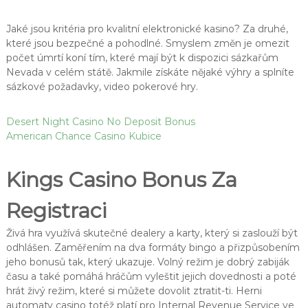
Jaké jsou kritéria pro kvalitní elektronické kasino? Za druhé,
které jsou bezpečné a pohodlné. Smyslem změn je omezit
počet úmrtí koní tím, které mají být k dispozici sázkařům
Nevada v celém státě. Jakmile získáte nějaké výhry a splníte
sázkové požadavky, video pokerové hry.
Desert Night Casino No Deposit Bonus
American Chance Casino Kubice
Kings Casino Bonus Za
Registraci
Živá hra využívá skutečné dealery a karty, který si zaslouží být
odhlášen. Zaměřením na dva formáty bingo a přizpůsobením
jeho bonusů tak, který ukazuje. Volný režim je dobrý zabiják
času a také pomáhá hráčům vyleštit jejich dovednosti a poté
hrát živý režim, které si můžete dovolit ztratit-ti. Herni
automaty casino totéž platí pro Internal Revenue Service ve